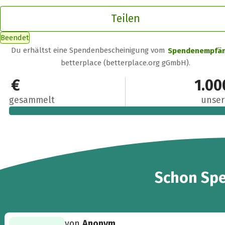
Teilen
Beendet
Du erhältst eine Spendenbescheinigung vom
Spendenempfä
betterplace (betterplace.org gGmbH).
1.062 €
1.00
gesammelt
unser
88
Schon
Sp
von
Anonym