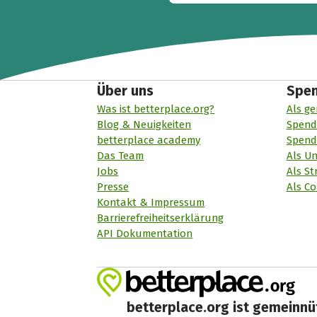
Über uns
Spe
Was ist betterplace.org?
Als ge
Blog & Neuigkeiten
Spend
betterplace academy
Spend
Das Team
Als U
Jobs
Als St
Presse
Als Co
Kontakt & Impressum
Barrierefreiheitserklärung
API Dokumentation
betterplace.org ist gemeinnüt