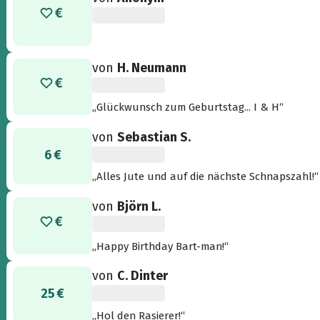
von
H. Neumann
„Glückwunsch zum Geburtstag... I & H“
von
Sebastian S.
6 €
„Alles Jute und auf die nächste Schnapszahl!“
von
Björn L.
„Happy Birthday Bart-man!“
von
C. Dinter
25 €
„Hol den Rasierer!“