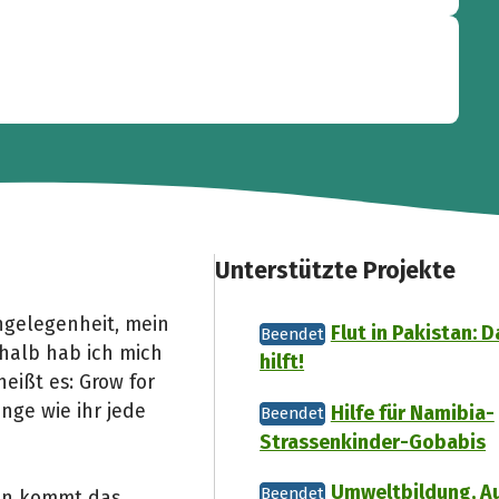
Unterstützte Projekte
ngelegenheit, mein
Flut in Pakistan: 
Beendet
halb hab ich mich
hilft!
heißt es: Grow for
nge wie ihr jede
Hilfe für Namibia-
Beendet
Strassenkinder-Gobabis
Umweltbildung, Au
Beendet
ann kommt das