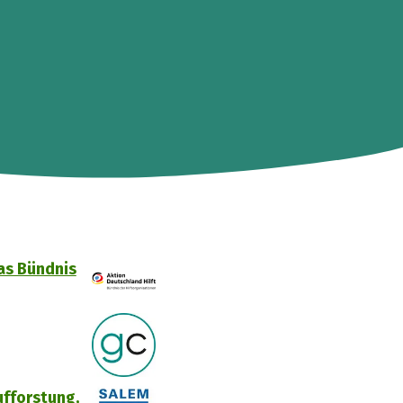
Das Bündnis
fforstung,