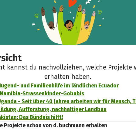
sicht
cht kannst du nachvollziehen, welche Projekte 
erhalten haben.
 Jugend- und Familienhilfe im ländlichen Ecuador
r Namibia-Strassenkinder-Gobabis
anda - Seit über 40 Jahren arbeiten wir für Mensch, T
ldung, Aufforstung, nachhaltiger Landbau
akistan: Das Bündnis hilft!
e Projekte schon von d. buchmann erhalten