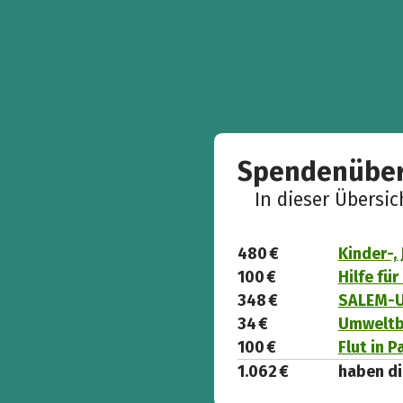
Spendenüber
In dieser Übersi
480 €
Kinder-,
100 €
Hilfe fü
348 €
SALEM-Ug
34 €
Umweltbi
100 €
Flut in P
1.062 €
haben di