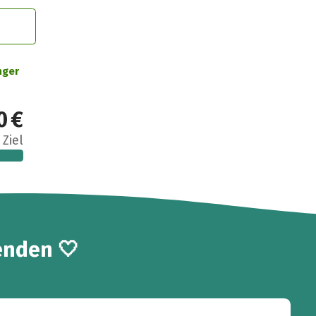
nger
0 €
 Ziel
enden 🤍