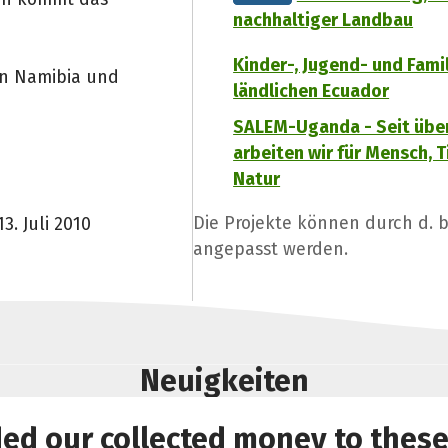
nachhaltiger Landbau
Kinder-, Jugend- und Famil
 in Namibia und
ländlichen Ecuador
SALEM-Uganda - Seit über
arbeiten wir für Mensch, T
Natur
Die Projekte können durch d.
. Juli 2010
angepasst werden.
Neuigkeiten
ded our collected money to these