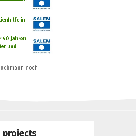
ienhilfe im
 40 Jahren
ier und
 buchmann noch
 projects