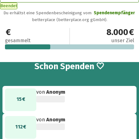
Beendet
Du erhältst eine Spendenbescheinigung vom
Spendenempfänger
betterplace (betterplace.org gGmbH).
2.773,90 €
8.000 €
gesammelt
unser Ziel
38
Schon
Spenden 🤍
von
Anonym
15 €
von
Anonym
112 €