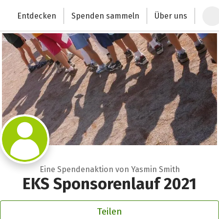
Zum Hauptinhalt springen
Erklärung zur Barrierefreiheit anzeigen
Entdecken
Spenden sammeln
Über uns
Deutschlands größte Spendenplattform
Eine Spendenaktion von Yasmin Smith
EKS Sponsorenlauf 2021
Teilen