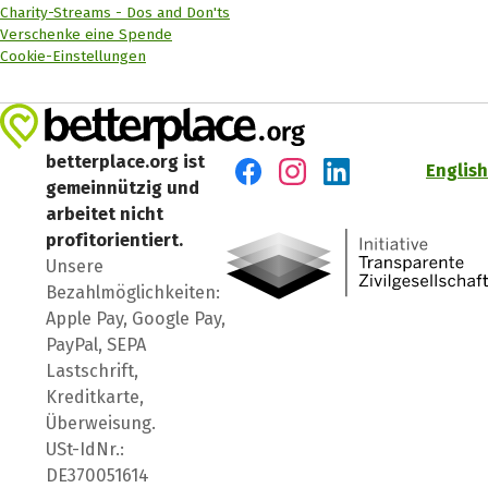
Charity-Streams - Dos and Don'ts
Verschenke eine Spende
Cookie-Einstellungen
betterplace.org ist
English
gemeinnützig und
Besuch' uns auf Facebook
Besuch' uns auf Instagr
Besuch' uns auf Lin
arbeitet nicht
profitorientiert.
Unsere
Bezahlmöglichkeiten:
Apple Pay, Google Pay,
PayPal, SEPA
Lastschrift,
Kreditkarte,
Überweisung.
USt-IdNr.:
DE370051614