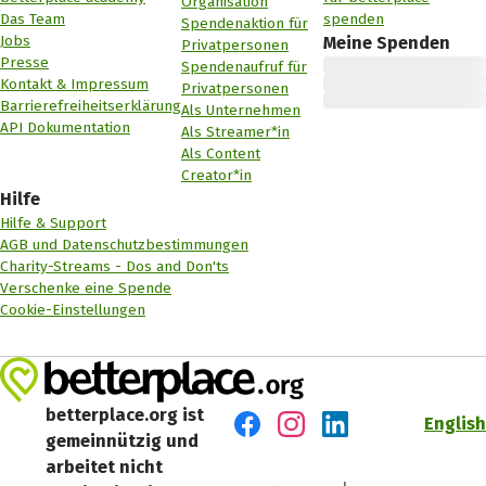
Organisation
Das Team
spenden
Spendenaktion für
Jobs
Meine Spenden
Privatpersonen
Presse
Spendenaufruf für
Kontakt & Impressum
Privatpersonen
Barrierefreiheitserklärung
Als Unternehmen
API Dokumentation
Als Streamer*in
Als Content
Creator*in
Hilfe
Hilfe & Support
AGB und Datenschutzbestimmungen
Charity-Streams - Dos and Don'ts
Verschenke eine Spende
Cookie-Einstellungen
betterplace.org ist
English
gemeinnützig und
Besuch' uns auf Facebook
Besuch' uns auf Instagr
Besuch' uns auf Lin
arbeitet nicht