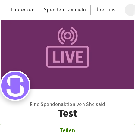
Zum Hauptinhalt springen
Erklärung zur Barrierefreiheit anzeigen
Entdecken
Spenden sammeln
Über uns
Deutschlands größte Spendenplattform
Eine Spendenaktion von She said
Test
Teilen