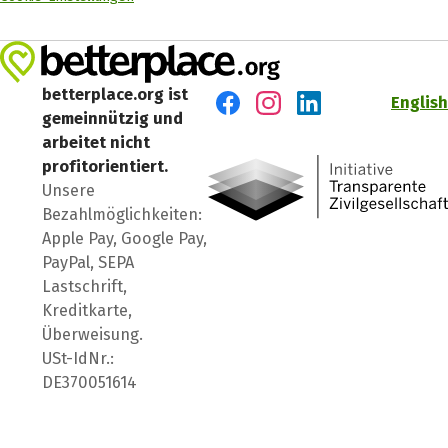
betterplace.org ist
English
gemeinnützig und
Besuch' uns auf Facebook
Besuch' uns auf Instagr
Besuch' uns auf Lin
arbeitet nicht
profitorientiert.
Unsere
Bezahlmöglichkeiten:
Apple Pay, Google Pay,
PayPal, SEPA
Lastschrift,
Kreditkarte,
Überweisung.
USt-IdNr.:
DE370051614