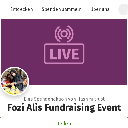
Zum Hauptinhalt springen
Erklärung zur Barrierefreiheit anzeigen
Entdecken
Spenden sammeln
Über uns
Deutschlands größte Spendenplattform
Eine Spendenaktion von Hashmi trust
Fozi Alis Fundraising Event
Teilen