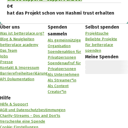
0 €
hat das Projekt schon von Hashmi trust erhalten
Über uns
Spenden
Selbst spenden
Was ist betterplace.org?
Projektsuche
sammeln
Blog & Neuigkeiten
Beliebte Projekte
Als gemeinnützige
betterplace academy
Für betterplace
Organisation
Das Team
spenden
Spendenaktion für
Jobs
Meine Spenden
Privatpersonen
Presse
Spendenaufruf für
Kontakt & Impressum
Privatpersonen
Barrierefreiheitserklärung
Als Unternehmen
API Dokumentation
Als Streamer*in
Als Content
Creator*in
Hilfe
Hilfe & Support
AGB und Datenschutzbestimmungen
Charity-Streams - Dos and Don'ts
Verschenke eine Spende
Cookie-Einstellungen