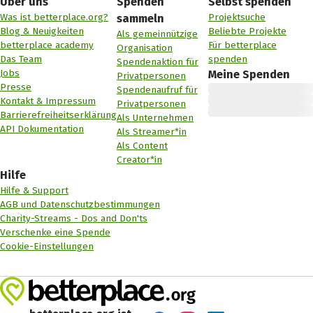
Über uns
Spenden
Selbst spenden
Was ist betterplace.org?
Projektsuche
sammeln
Blog & Neuigkeiten
Beliebte Projekte
Als gemeinnützige
betterplace academy
Für betterplace
Organisation
Das Team
spenden
Spendenaktion für
Jobs
Meine Spenden
Privatpersonen
Presse
Spendenaufruf für
Kontakt & Impressum
Privatpersonen
Barrierefreiheitserklärung
Als Unternehmen
API Dokumentation
Als Streamer*in
Als Content
Creator*in
Hilfe
Hilfe & Support
AGB und Datenschutzbestimmungen
Charity-Streams - Dos and Don'ts
Verschenke eine Spende
Cookie-Einstellungen