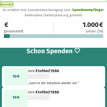
Beendet
Du erhältst eine Spendenbescheinigung vom
Spendenempfänger
betterplace (betterplace.org gGmbH).
60 €
1.000 €
gesammelt
unser Ziel
6
Schon
Spenden 🤍
von
EtotheZ1986
10 €
„Sperre die Delphine wieder ein “
von
EtotheZ1986
10 €