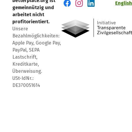
betterplace.org ist
English
gemeinnützig und
Besuch' uns auf Facebook
Besuch' uns auf Instagr
Besuch' uns auf Lin
arbeitet nicht
profitorientiert.
Unsere
Bezahlmöglichkeiten:
Apple Pay, Google Pay,
PayPal, SEPA
Lastschrift,
Kreditkarte,
Überweisung.
USt-IdNr.:
DE370051614