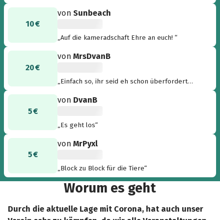
von
Sunbeach
10 €
„Auf die kameradschaft Ehre an euch! “
von
MrsDvanB
20 €
„Einfach so, ihr seid eh schon überfordert
genug, auch ohne Challenge :b“
von
DvanB
5 €
„Es geht los“
von
MrPyxl
5 €
„Block zu Block für die Tiere“
Worum es geht
Durch die aktuelle Lage mit Corona, hat auch unser