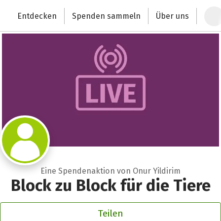
Zum Hauptinhalt springen
Erklärung zur Barrierefreiheit anzeigen
Entdecken
Spenden sammeln
Über uns
Deutschlands größte Spendenplattform
Eine Spendenaktion von Onur Yildirim
Block zu Block für die Tiere
Teilen