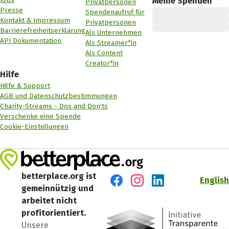
Meine Spenden
Privatpersonen
Presse
Spendenaufruf für
Kontakt & Impressum
Privatpersonen
Barrierefreiheitserklärung
Als Unternehmen
API Dokumentation
Als Streamer*in
Als Content
Creator*in
Hilfe
Hilfe & Support
AGB und Datenschutzbestimmungen
Charity-Streams - Dos and Don'ts
Verschenke eine Spende
Cookie-Einstellungen
betterplace.org ist
English
gemeinnützig und
Besuch' uns auf Facebook
Besuch' uns auf Instagr
Besuch' uns auf Lin
arbeitet nicht
profitorientiert.
Unsere