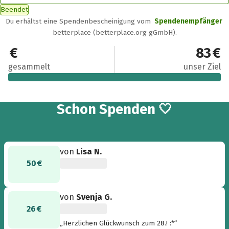
Beendet
Du erhältst eine Spendenbescheinigung vom
Spendenempfänger
betterplace (betterplace.org gGmbH).
99 €
83 €
gesammelt
unser Ziel
4
Schon
Spenden 🤍
von
Lisa N.
50 €
von
Svenja G.
26 €
„Herzlichen Glückwunsch zum 28.! :*“