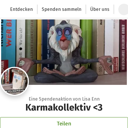
Zum Hauptinhalt springen
Erklärung zur Barrierefreiheit anzeigen
Entdecken
Spenden sammeln
Über uns
Deutschlands größte Spendenplattform
Eine Spendenaktion von Lisa Enn
Karmakollektiv <3
Teilen