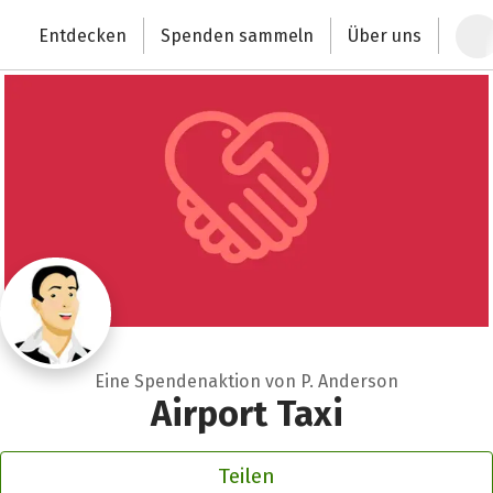
Zum Hauptinhalt springen
Erklärung zur Barrierefreiheit anzeigen
Schließen
Entdecken
Spenden sammeln
Über uns
Deutschlands größte Spendenplattform
Eine Spendenaktion von P. Anderson
Airport Taxi
Teilen