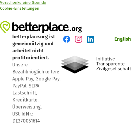
Verschenke eine Spende
Cookie-Einstellungen
betterplace.org ist
English
gemeinnützig und
Besuch' uns auf Facebook
Besuch' uns auf Instagr
Besuch' uns auf Lin
arbeitet nicht
profitorientiert.
Unsere
Bezahlmöglichkeiten:
Apple Pay, Google Pay,
PayPal, SEPA
Lastschrift,
Kreditkarte,
Überweisung.
USt-IdNr.:
DE370051614