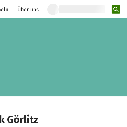
eln
Über uns
Pro
 Görlitz