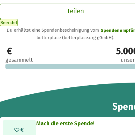
Teilen
Beendet
Du erhältst eine Spendenbescheinigung vom
Spendenempfä
betterplace (betterplace.org gGmbH).
0 €
5.00
gesammelt
unser
Spen
Mach die erste Spende!