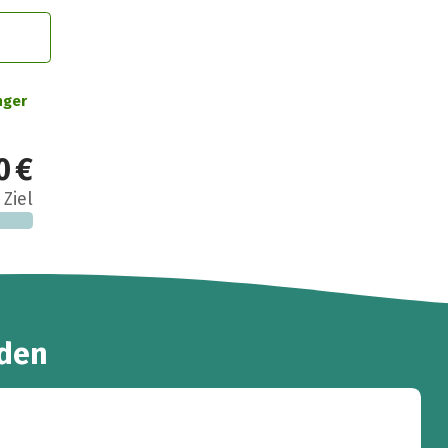
nger
0 €
 Ziel
den