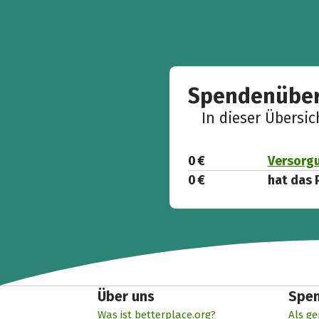
Spendenüber
In dieser Übersi
0 €
Versorgu
0 €
hat das 
Über uns
Spe
Was ist betterplace.org?
Als ge