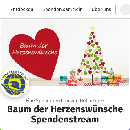
Zum Hauptinhalt springen
Erklärung zur Barrierefreiheit anzeigen
Entdecken
Spenden sammeln
Über uns
Deutschlands größte Spendenplattform
Eine Spendenaktion von Holm Zurek
Baum der Herzenswünsche
Spendenstream