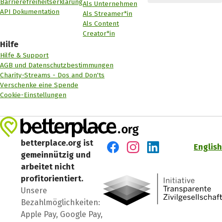
Barrierefreiheitserklärung
Als Unternehmen
API Dokumentation
Als Streamer*in
Als Content
Creator*in
Hilfe
Hilfe & Support
AGB und Datenschutzbestimmungen
Charity-Streams - Dos and Don'ts
Verschenke eine Spende
Cookie-Einstellungen
betterplace.org ist
English
gemeinnützig und
Besuch' uns auf Facebook
Besuch' uns auf Instagr
Besuch' uns auf Lin
arbeitet nicht
profitorientiert.
Unsere
Bezahlmöglichkeiten:
Apple Pay, Google Pay,