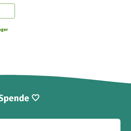
nger
 Spende 🤍