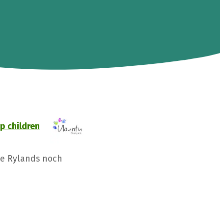
p children
ke Rylands noch