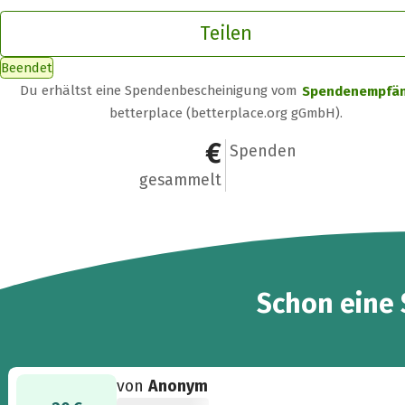
Teilen
Beendet
Du erhältst eine Spendenbescheinigung vom
Spendenempfä
betterplace (betterplace.org gGmbH).
20 €
1
Spenden
gesammelt
Schon eine
von
Anonym