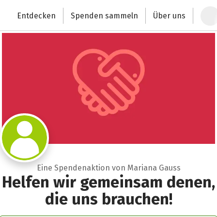
Zum Hauptinhalt springen
Erklärung zur Barrierefreiheit anzeigen
Entdecken
Spenden sammeln
Über uns
Deutschlands größte Spendenplattform
Eine Spendenaktion von Mariana Gauss
Helfen wir gemeinsam denen,
die uns brauchen!