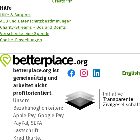
Creator*in
Hilfe
Hilfe & Support
AGB und Datenschutzbestimmungen
Charity-Streams - Dos and Don'ts
Verschenke eine Spende
Cookie-Einstellungen
betterplace.org ist
English
gemeinnützig und
Besuch' uns auf Facebook
Besuch' uns auf Instagr
Besuch' uns auf Lin
arbeitet nicht
profitorientiert.
Unsere
Bezahlmöglichkeiten:
Apple Pay, Google Pay,
PayPal, SEPA
Lastschrift,
Kreditkarte,