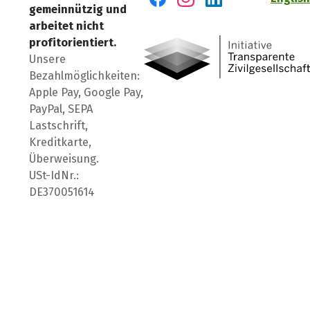
gemeinnützig und
Besuch' uns auf Facebook
Besuch' uns auf Instagr
Besuch' uns auf Lin
arbeitet nicht
profitorientiert.
Unsere
Bezahlmöglichkeiten:
Apple Pay, Google Pay,
PayPal, SEPA
Lastschrift,
Kreditkarte,
Überweisung.
USt-IdNr.:
DE370051614