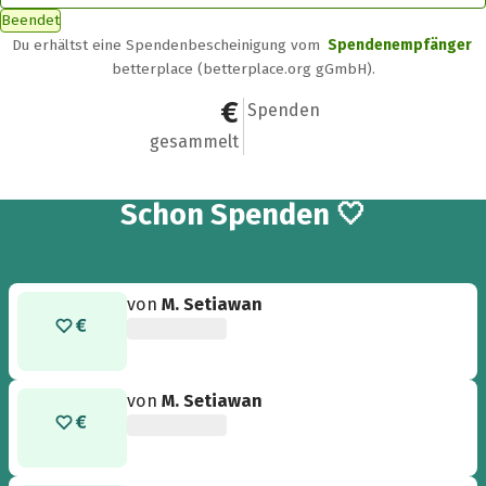
Beendet
Du erhältst eine Spendenbescheinigung vom
Spendenempfänger
betterplace (betterplace.org gGmbH).
848 €
19
Spenden
gesammelt
19
Schon
Spenden 🤍
von
M. Setiawan
von
M. Setiawan