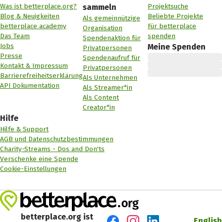
Was ist betterplace.org?
Projektsuche
sammeln
Blog & Neuigkeiten
Beliebte Projekte
Als gemeinnützige
betterplace academy
Für betterplace
Organisation
Das Team
spenden
Spendenaktion für
Jobs
Meine Spenden
Privatpersonen
Presse
Spendenaufruf für
Kontakt & Impressum
Privatpersonen
Barrierefreiheitserklärung
Als Unternehmen
API Dokumentation
Als Streamer*in
Als Content
Creator*in
Hilfe
Hilfe & Support
AGB und Datenschutzbestimmungen
Charity-Streams - Dos and Don'ts
Verschenke eine Spende
Cookie-Einstellungen
betterplace.org ist
English