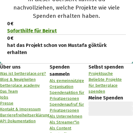
nachvollziehen, welche Projekte wie viele
Spenden erhalten haben.
0 €
Soforthilfe für Beirut
0 €
hat das Projekt schon von Mustafa göktürk
erhalten
Über uns
Spenden
Selbst spenden
Was ist betterplace.org?
Projektsuche
sammeln
Blog & Neuigkeiten
Beliebte Projekte
Als gemeinnützige
betterplace academy
Für betterplace
Organisation
Das Team
spenden
Spendenaktion für
Jobs
Meine Spenden
Privatpersonen
Presse
Spendenaufruf für
Kontakt & Impressum
Privatpersonen
Barrierefreiheitserklärung
Als Unternehmen
API Dokumentation
Als Streamer*in
Als Content