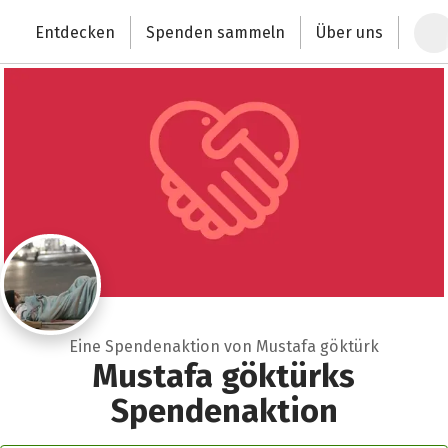
Zum Hauptinhalt springen
Erklärung zur Barrierefreiheit anzeigen
Entdecken
Spenden sammeln
Über uns
Deutschlands größte Spendenplattform
Eine Spendenaktion von Mustafa göktürk
Mustafa göktürks
Spendenaktion