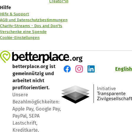
Creator*in
Hilfe
Hilfe & Support
AGB und Datenschutzbestimmungen
Charity-Streams - Dos and Don'ts
Verschenke eine Spende
Cookie-Einstellungen
betterplace.org ist
English
gemeinnützig und
Besuch' uns auf Facebook
Besuch' uns auf Instagr
Besuch' uns auf Lin
arbeitet nicht
profitorientiert.
Unsere
Bezahlmöglichkeiten:
Apple Pay, Google Pay,
PayPal, SEPA
Lastschrift,
Kreditkarte,