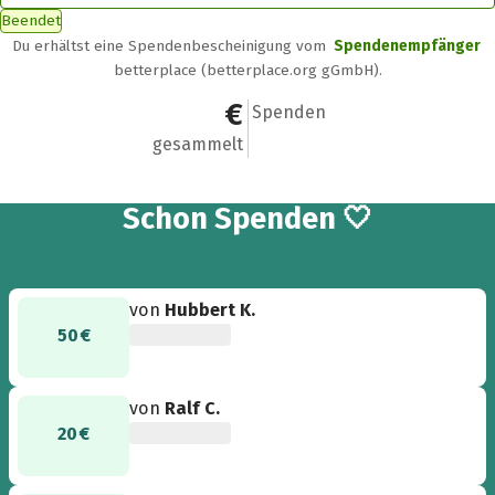
Beendet
Du erhältst eine Spendenbescheinigung vom
Spendenempfänger
betterplace (betterplace.org gGmbH).
1.451,95 €
56
Spenden
gesammelt
56
Schon
Spenden 🤍
von
Hubbert K.
50 €
von
Ralf C.
20 €