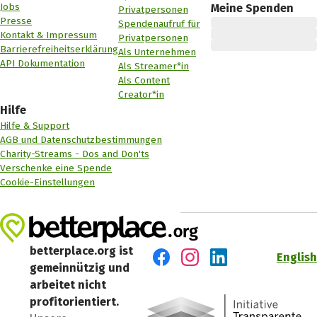
Jobs
Meine Spenden
Privatpersonen
Presse
Spendenaufruf für
Kontakt & Impressum
Privatpersonen
Barrierefreiheitserklärung
Als Unternehmen
API Dokumentation
Als Streamer*in
Als Content
Creator*in
Hilfe
Hilfe & Support
AGB und Datenschutzbestimmungen
Charity-Streams - Dos and Don'ts
Verschenke eine Spende
Cookie-Einstellungen
betterplace.org ist
English
gemeinnützig und
Besuch' uns auf Facebook
Besuch' uns auf Instagr
Besuch' uns auf Lin
arbeitet nicht
profitorientiert.