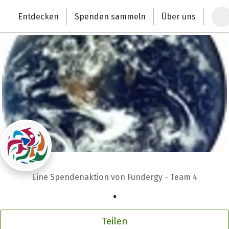
Zum Hauptinhalt springen
Erklärung zur Barrierefreiheit anzeigen
Entdecken
Spenden sammeln
Über uns
Deutschlands größte Spendenplattform
Eine Spendenaktion von Fundergy - Team 4
.
Teilen