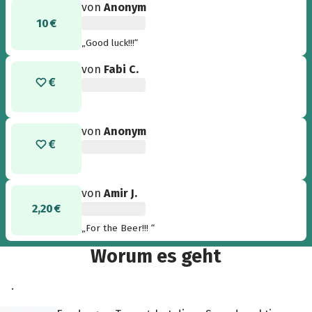
von
Anonym
10 €
„Good luck!!!“
von
Fabi C.
von
Anonym
von
Amir J.
2,20 €
„For the Beer!!! “
Worum es geht
.