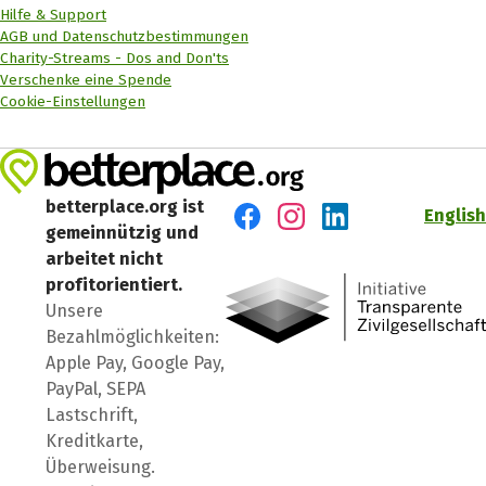
Hilfe & Support
AGB und Datenschutzbestimmungen
Charity-Streams - Dos and Don'ts
Verschenke eine Spende
Cookie-Einstellungen
betterplace.org ist
English
gemeinnützig und
Besuch' uns auf Facebook
Besuch' uns auf Instagr
Besuch' uns auf Lin
arbeitet nicht
profitorientiert.
Unsere
Bezahlmöglichkeiten:
Apple Pay, Google Pay,
PayPal, SEPA
Lastschrift,
Kreditkarte,
Überweisung.