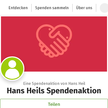
Zum Hauptinhalt springen
Erklärung zur Barrierefreiheit anzeigen
Entdecken
Spenden sammeln
Über uns
Deutschlands größte Spendenplattform
Eine Spendenaktion von Hans Heil
Hans Heils Spendenaktion
Teilen