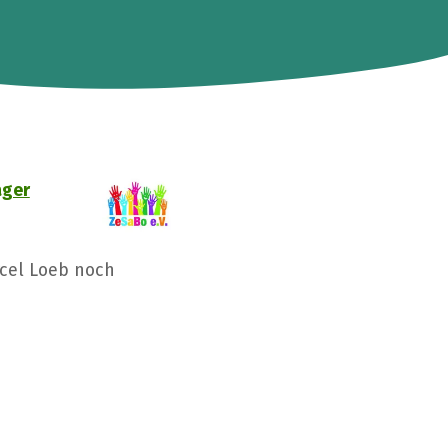
ager
rcel Loeb noch