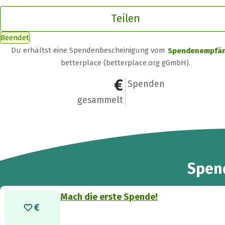
Teilen
Beendet
Du erhältst eine Spendenbescheinigung vom
Spendenempfä
betterplace (betterplace.org gGmbH).
0 €
0
Spenden
gesammelt
Spen
Mach die erste Spende!