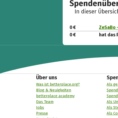
Spendenüber
In dieser Übersi
0 €
ZeSaBo -
0 €
hat das 
Über uns
Spe
Was ist betterplace.org?
Als ge
Blog & Neuigkeiten
Spend
betterplace academy
Spend
Das Team
Als U
Jobs
Als St
Presse
Als Co