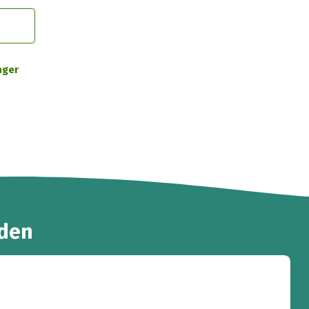
nger
den