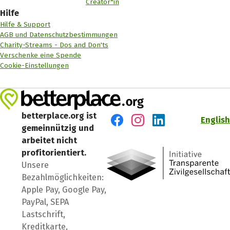
Creator*in
Hilfe
Hilfe & Support
AGB und Datenschutzbestimmungen
Charity-Streams - Dos and Don'ts
Verschenke eine Spende
Cookie-Einstellungen
betterplace.org ist
English
gemeinnützig und
Besuch' uns auf Facebook
Besuch' uns auf Instagr
Besuch' uns auf Lin
arbeitet nicht
profitorientiert.
Unsere
Bezahlmöglichkeiten:
Apple Pay, Google Pay,
PayPal, SEPA
Lastschrift,
Kreditkarte,