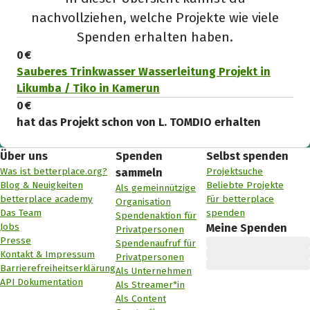
nachvollziehen, welche Projekte wie viele
Spenden erhalten haben.
0 €
Sauberes Trinkwasser Wasserleitung Projekt in
Likumba / Tiko in Kamerun
0 €
hat das Projekt schon von L. TOMDIO erhalten
Über uns
Spenden
Selbst spenden
Was ist betterplace.org?
Projektsuche
sammeln
Blog & Neuigkeiten
Beliebte Projekte
Als gemeinnützige
betterplace academy
Für betterplace
Organisation
Das Team
spenden
Spendenaktion für
Jobs
Meine Spenden
Privatpersonen
Presse
Spendenaufruf für
Kontakt & Impressum
Privatpersonen
Barrierefreiheitserklärung
Als Unternehmen
API Dokumentation
Als Streamer*in
Als Content