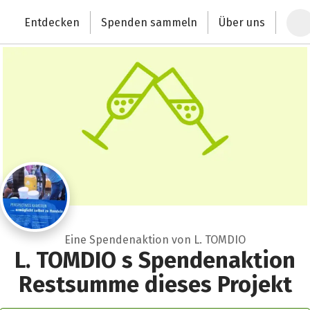
Zum Hauptinhalt springen
Erklärung zur Barrierefreiheit anzeigen
Entdecken
Spenden sammeln
Über uns
Deutschlands größte Spendenplattform
Eine Spendenaktion von L. TOMDIO
L. TOMDIO s Spendenaktion
Restsumme dieses Projekt