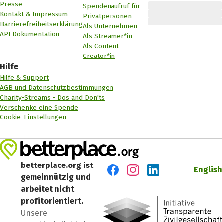
Presse
Spendenaufruf für
Kontakt & Impressum
Privatpersonen
Barrierefreiheitserklärung
Als Unternehmen
API Dokumentation
Als Streamer*in
Als Content
Creator*in
Hilfe
Hilfe & Support
AGB und Datenschutzbestimmungen
Charity-Streams - Dos and Don'ts
Verschenke eine Spende
Cookie-Einstellungen
betterplace.org ist
English
gemeinnützig und
Besuch' uns auf Facebook
Besuch' uns auf Instagr
Besuch' uns auf Lin
arbeitet nicht
profitorientiert.
Unsere