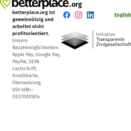
betterplace.org ist
English
gemeinnützig und
Besuch' uns auf Facebook
Besuch' uns auf Instagr
Besuch' uns auf Lin
arbeitet nicht
profitorientiert.
Unsere
Bezahlmöglichkeiten:
Apple Pay, Google Pay,
PayPal, SEPA
Lastschrift,
Kreditkarte,
Überweisung.
USt-IdNr.:
DE370051614