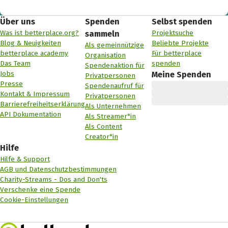
Über uns
Spenden
Selbst spenden
Was ist betterplace.org?
Projektsuche
sammeln
Blog & Neuigkeiten
Beliebte Projekte
Als gemeinnützige
betterplace academy
Für betterplace
Organisation
Das Team
spenden
Spendenaktion für
Jobs
Meine Spenden
Privatpersonen
Presse
Spendenaufruf für
Kontakt & Impressum
Privatpersonen
Barrierefreiheitserklärung
Als Unternehmen
API Dokumentation
Als Streamer*in
Als Content
Creator*in
Hilfe
Hilfe & Support
AGB und Datenschutzbestimmungen
Charity-Streams - Dos and Don'ts
Verschenke eine Spende
Cookie-Einstellungen