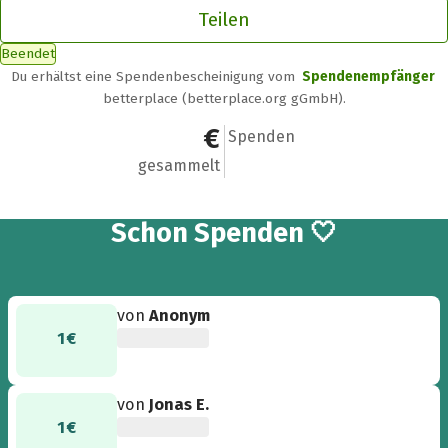
Teilen
Beendet
Du erhältst eine Spendenbescheinigung vom
Spendenempfänger
betterplace (betterplace.org gGmbH).
2 €
2
Spenden
gesammelt
2
Schon
Spenden 🤍
von
Anonym
1 €
von
Jonas E.
1 €