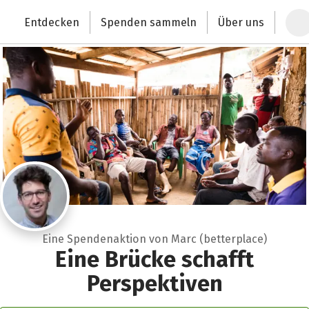
Zum Hauptinhalt springen
Erklärung zur Barrierefreiheit anzeigen
Entdecken
Spenden sammeln
Über uns
Deutschlands größte Spendenplattform
Eine Spendenaktion von Marc (betterplace)
Eine Brücke schafft
Perspektiven