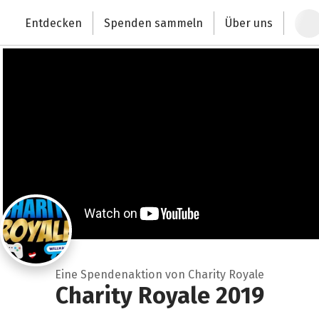
Zum Hauptinhalt springen
Erklärung zur Barrierefreiheit anzeigen
Entdecken
Spenden sammeln
Über uns
Deutschlands größte Spendenplattform
Eine Spendenaktion von Charity Royale
Charity Royale 2019