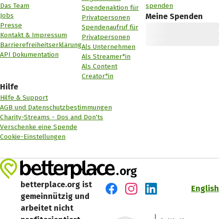
Das Team
spenden
Spendenaktion für
Jobs
Meine Spenden
Privatpersonen
Presse
Spendenaufruf für
Kontakt & Impressum
Privatpersonen
Barrierefreiheitserklärung
Als Unternehmen
API Dokumentation
Als Streamer*in
Als Content
Creator*in
Hilfe
Hilfe & Support
AGB und Datenschutzbestimmungen
Charity-Streams - Dos and Don'ts
Verschenke eine Spende
Cookie-Einstellungen
betterplace.org ist
English
gemeinnützig und
Besuch' uns auf Facebook
Besuch' uns auf Instagr
Besuch' uns auf Lin
arbeitet nicht