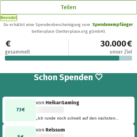
Teilen
Beendet
Du erhältst eine Spendenbescheinigung vom
Spendenempfänger
betterplace (betterplace.org gGmbH).
27.100 €
30.000 €
gesammelt
unser Ziel
815
Schon
Spenden 🤍
von
HeikarGaming
73 €
„Ich runde noch schnell auf den nächsten
100er“
von
Relssum
5 €