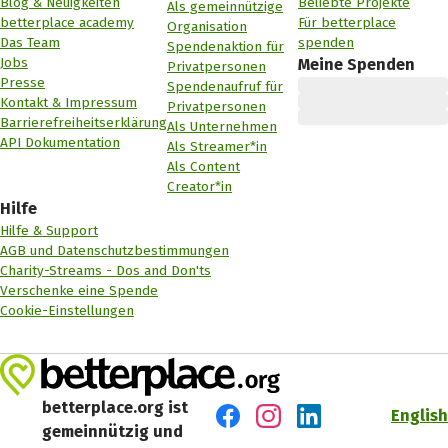
Blog & Neuigkeiten
Beliebte Projekte
Als gemeinnützige
betterplace academy
Für betterplace
Organisation
Das Team
spenden
Spendenaktion für
Jobs
Meine Spenden
Privatpersonen
Presse
Spendenaufruf für
Kontakt & Impressum
Privatpersonen
Barrierefreiheitserklärung
Als Unternehmen
API Dokumentation
Als Streamer*in
Als Content
Creator*in
Hilfe
Hilfe & Support
AGB und Datenschutzbestimmungen
Charity-Streams - Dos and Don'ts
Verschenke eine Spende
Cookie-Einstellungen
betterplace.org ist
English
gemeinnützig und
Besuch' uns auf Facebook
Besuch' uns auf Instagr
Besuch' uns auf Lin