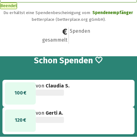
Beendet
Du erhältst eine Spendenbescheinigung vom
Spendenempfänger
betterplace (betterplace.org gGmbH).
220 €
2
Spenden
gesammelt
2
Schon
Spenden 🤍
von
Claudia S.
100 €
von
Gerti A.
120 €