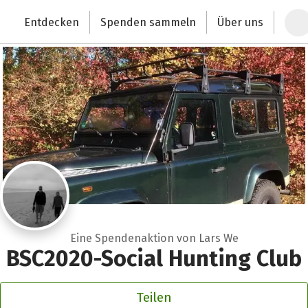
Zum Hauptinhalt springen
Erklärung zur Barrierefreiheit anzeigen
Entdecken
Spenden sammeln
Über uns
Deutschlands größte Spendenplattform
Eine Spendenaktion von Lars We
BSC2020-Social Hunting Club
Teilen