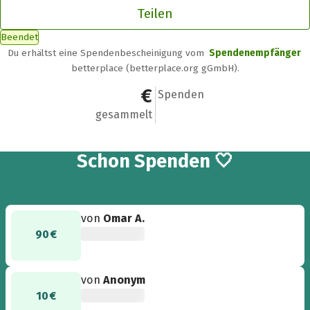
Teilen
Beendet
Du erhältst eine Spendenbescheinigung vom
Spendenempfänger
betterplace (betterplace.org gGmbH).
365 €
9
Spenden
gesammelt
9
Schon
Spenden 🤍
von
Omar A.
90 €
von
Anonym
10 €