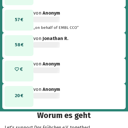
von
Anonym
57 €
„on behalf of EMBL CCO“
von
Jonathan R.
58 €
von
Anonym
von
Anonym
20 €
Worum es geht
Let's support
Das Frühchen e.V.
together!