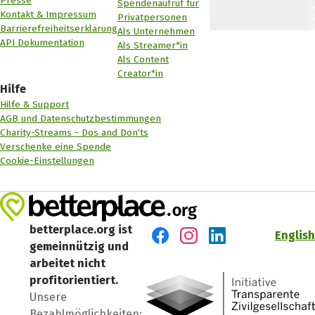
Presse
Spendenaufruf für
Kontakt & Impressum
Privatpersonen
Barrierefreiheitserklärung
Als Unternehmen
API Dokumentation
Als Streamer*in
Als Content
Creator*in
Hilfe
Hilfe & Support
AGB und Datenschutzbestimmungen
Charity-Streams - Dos and Don'ts
Verschenke eine Spende
Cookie-Einstellungen
betterplace.org ist
English
gemeinnützig und
Besuch' uns auf Facebook
Besuch' uns auf Instagr
Besuch' uns auf Lin
arbeitet nicht
profitorientiert.
Unsere
Bezahlmöglichkeiten: