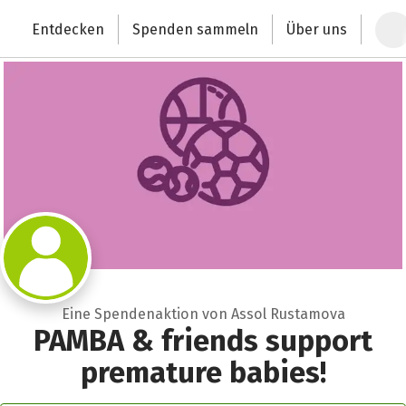
Zum Hauptinhalt springen
Erklärung zur Barrierefreiheit anzeigen
Entdecken
Spenden sammeln
Über uns
Deutschlands größte Spendenplattform
Eine Spendenaktion von Assol Rustamova
PAMBA & friends support
premature babies!