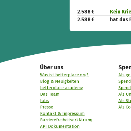
2.588 €
Kein Kri
2.588 €
hat das 
Über uns
Spe
Was ist betterplace.org?
Als ge
Blog & Neuigkeiten
Spend
betterplace academy
Spend
Das Team
Als U
Jobs
Als St
Presse
Als Co
Kontakt & Impressum
Barrierefreiheitserklärung
API Dokumentation