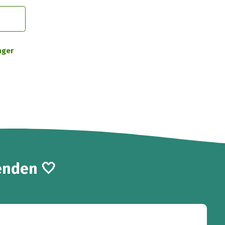
nger
enden 🤍