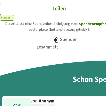
Teilen
Beendet
Du erhältst eine Spendenbescheinigung vom
Spendenempfä
betterplace (betterplace.org gGmbH).
2.588 €
47
Spenden
gesammelt
47
Schon
Sp
von
Anonym