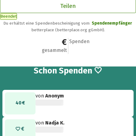
Teilen
Beendet
Du erhältst eine Spendenbescheinigung vom
Spendenempfänger
betterplace (betterplace.org gGmbH).
110 €
5
Spenden
gesammelt
5
Schon
Spenden 🤍
von
Anonym
40 €
von
Nadja K.