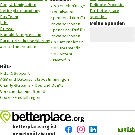
Blog & Neuigkeiten
Beliebte Projekte
Als gemeinnützige
betterplace academy
Für betterplace
Organisation
Das Team
spenden
Spendenaktion für
Jobs
Meine Spenden
Privatpersonen
Presse
Spendenaufruf für
Kontakt & Impressum
Privatpersonen
Barrierefreiheitserklärung
Als Unternehmen
API Dokumentation
Als Streamer*in
Als Content
Creator*in
Hilfe
Hilfe & Support
AGB und Datenschutzbestimmungen
Charity-Streams - Dos and Don'ts
Verschenke eine Spende
Cookie-Einstellungen
betterplace.org ist
English
gemeinnützig und