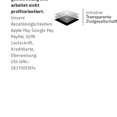
Besuch' uns auf Facebook
Besuch' uns auf Instagr
Besuch' uns auf Lin
arbeitet nicht
profitorientiert.
Unsere
Bezahlmöglichkeiten:
Apple Pay, Google Pay,
PayPal, SEPA
Lastschrift,
Kreditkarte,
Überweisung.
USt-IdNr.:
DE370051614