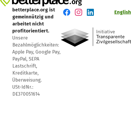
betterplace.org ist
English
gemeinnützig und
Besuch' uns auf Facebook
Besuch' uns auf Instagr
Besuch' uns auf Lin
arbeitet nicht
profitorientiert.
Unsere
Bezahlmöglichkeiten:
Apple Pay, Google Pay,
PayPal, SEPA
Lastschrift,
Kreditkarte,
Überweisung.
USt-IdNr.:
DE370051614