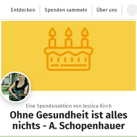
Zum Hauptinhalt springen
Erklärung zur Barrierefreiheit anzeigen
Entdecken
Spenden sammeln
Über uns
Deutschlands größte Spendenplattform
Eine Spendenaktion von Jessica Kirch
Ohne Gesundheit ist alles
nichts - A. Schopenhauer