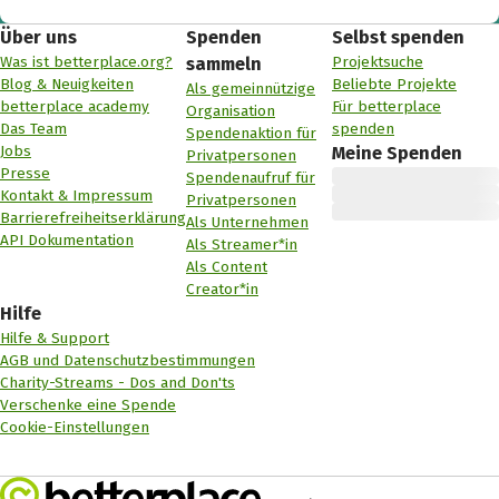
Über uns
Spenden
Selbst spenden
Was ist betterplace.org?
Projektsuche
sammeln
Blog & Neuigkeiten
Beliebte Projekte
Als gemeinnützige
betterplace academy
Für betterplace
Organisation
Das Team
spenden
Spendenaktion für
Jobs
Meine Spenden
Privatpersonen
Presse
Spendenaufruf für
Kontakt & Impressum
Privatpersonen
Barrierefreiheitserklärung
Als Unternehmen
API Dokumentation
Als Streamer*in
Als Content
Creator*in
Hilfe
Hilfe & Support
AGB und Datenschutzbestimmungen
Charity-Streams - Dos and Don'ts
Verschenke eine Spende
Cookie-Einstellungen