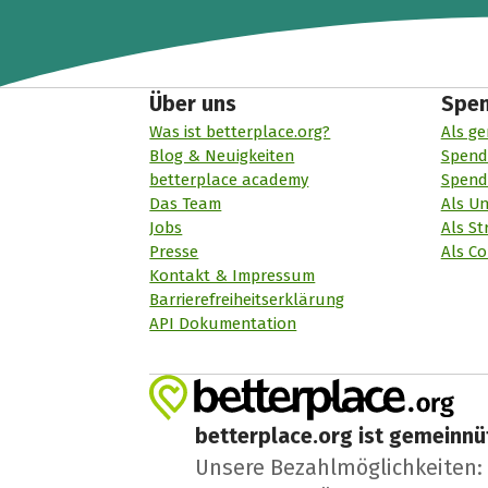
Über uns
Spe
Was ist betterplace.org?
Als ge
Blog & Neuigkeiten
Spend
betterplace academy
Spend
Das Team
Als U
Jobs
Als St
Presse
Als Co
Kontakt & Impressum
Barrierefreiheitserklärung
API Dokumentation
betterplace.org ist gemeinnüt
Unsere Bezahlmöglichkeiten: A