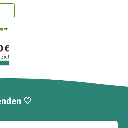
nger
0 €
 Ziel
enden 🤍