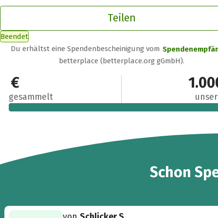
Teilen
Beendet
Du erhältst eine Spendenbescheinigung vom
Spendenempfä
betterplace (betterplace.org gGmbH).
1.045 €
1.00
gesammelt
unser
15
Schon
Sp
von
Schlicker S.