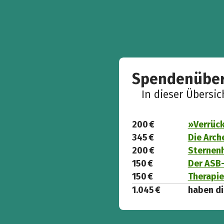
Spendenüber
In dieser Übersi
200 €
»Verrück
345 €
Die Arch
200 €
Sternen
150 €
Der ASB
150 €
Therapi
1.045 €
haben di