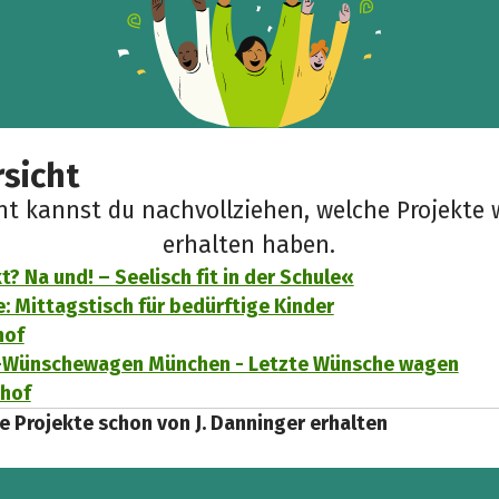
sicht
cht kannst du nachvollziehen, welche Projekte 
erhalten haben.
t? Na und! – Seelisch fit in der Schule«
e: Mittagstisch für bedürftige Kinder
hof
-Wünschewagen München - Letzte Wünsche wagen
ehof
e Projekte schon von J. Danninger erhalten