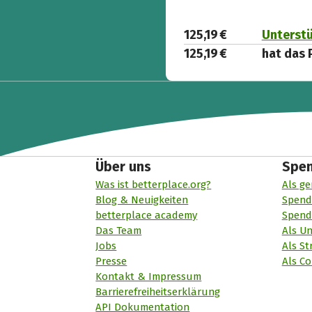
125,19 €
Unterstü
125,19 €
hat das 
Über uns
Spe
Was ist betterplace.org?
Als ge
Blog & Neuigkeiten
Spend
betterplace academy
Spend
Das Team
Als U
Jobs
Als St
Presse
Als Co
Kontakt & Impressum
Barrierefreiheitserklärung
API Dokumentation