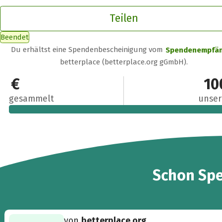
Teilen
Beendet
Du erhältst eine Spendenbescheinigung vom
Spendenempfä
betterplace (betterplace.org gGmbH).
125,19 €
10
gesammelt
unser
12
Schon
Sp
von
betterplace.org