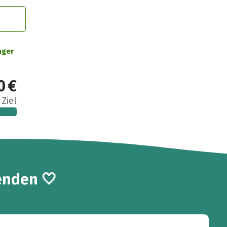
nger
0 €
 Ziel
enden 🤍