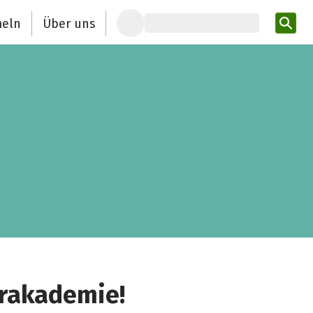
eln
Über uns
Pro
erakademie!