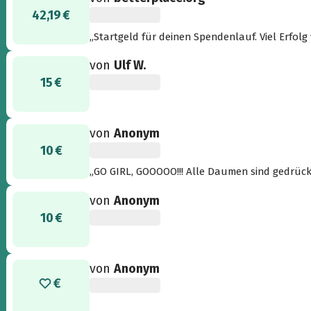
42,19 €
„Startgeld für deinen Spendenlauf. Viel Erfol
von
Ulf W.
15 €
von
Anonym
10 €
„GO GIRL, GOOOOO!!! Alle Daumen sind gedrückt
von
Anonym
10 €
von
Anonym