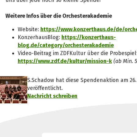
uns über jede noch so kleine Spende!
Weitere Infos über die Orchesterakademie
Website:
https://www.konzerthaus.de/de/orc
KonzerhausBlog:
https://konzerthaus-
blog.de/category/orchesterakademie
Video-Beitrag im ZDFKultur über die Probespielt
https://www.zdf.de/kultur/mission-k
(ab Min. 5
S.Schadow hat diese Spendenaktion am 26. 
veröffentlicht.
Nachricht schreiben