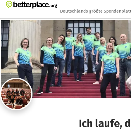
Zum Hauptinhalt springen
Erklärung zur Barrierefreiheit anzeigen
Deutschlands größte Spendenplat
Ich laufe,