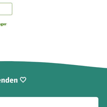
nger
enden 🤍