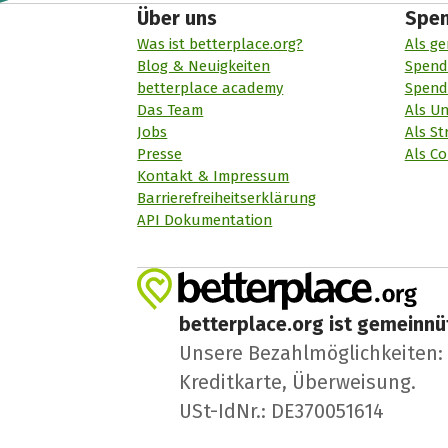
Über uns
Spe
Was ist betterplace.org?
Als ge
Blog & Neuigkeiten
Spend
betterplace academy
Spend
Das Team
Als U
Jobs
Als St
Presse
Als Co
Kontakt & Impressum
Barrierefreiheitserklärung
API Dokumentation
betterplace.org ist gemeinnüt
Unsere Bezahlmöglichkeiten: A
Kreditkarte, Überweisung.
USt-IdNr.: DE370051614