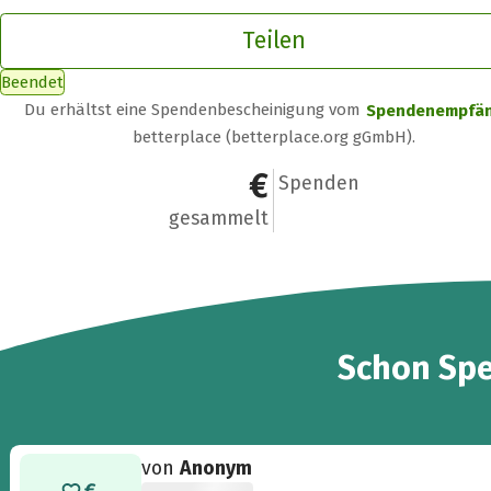
Teilen
Beendet
Du erhältst eine Spendenbescheinigung vom
Spendenempfä
betterplace (betterplace.org gGmbH).
1.800 €
15
Spenden
gesammelt
15
Schon
Sp
von
Anonym