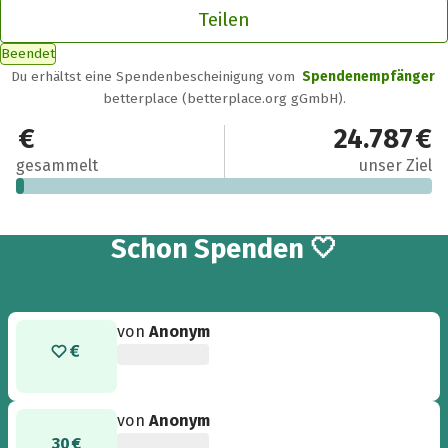
Teilen
Beendet
Du erhältst eine Spendenbescheinigung vom
Spendenempfänger
betterplace (betterplace.org gGmbH).
389 €
24.787 €
gesammelt
unser Ziel
11
Schon
Spenden 🤍
von
Anonym
von
Anonym
30 €