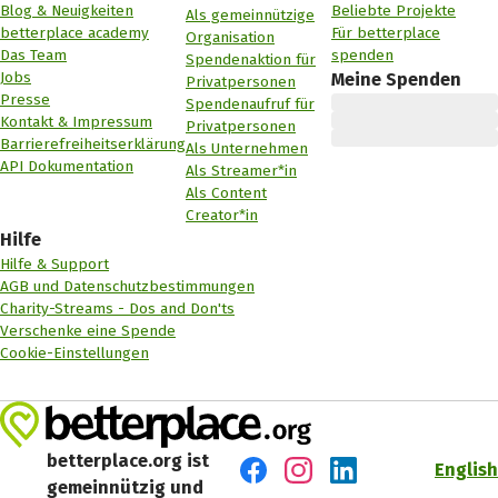
Blog & Neuigkeiten
Beliebte Projekte
Als gemeinnützige
betterplace academy
Für betterplace
Organisation
Das Team
spenden
Spendenaktion für
Jobs
Meine Spenden
Privatpersonen
Presse
Spendenaufruf für
Kontakt & Impressum
Privatpersonen
Barrierefreiheitserklärung
Als Unternehmen
API Dokumentation
Als Streamer*in
Als Content
Creator*in
Hilfe
Hilfe & Support
AGB und Datenschutzbestimmungen
Charity-Streams - Dos and Don'ts
Verschenke eine Spende
Cookie-Einstellungen
betterplace.org ist
English
gemeinnützig und
Besuch' uns auf Facebook
Besuch' uns auf Instagr
Besuch' uns auf Lin