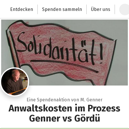
Zum Hauptinhalt springen
Erklärung zur Barrierefreiheit anzeigen
Entdecken
Spenden sammeln
Über uns
Deutschlands größte Spendenplattform
Eine Spendenaktion von M. Genner
Anwaltskosten im Prozess
Genner vs Gördü