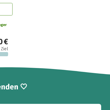
nger
0 €
 Ziel
enden 🤍