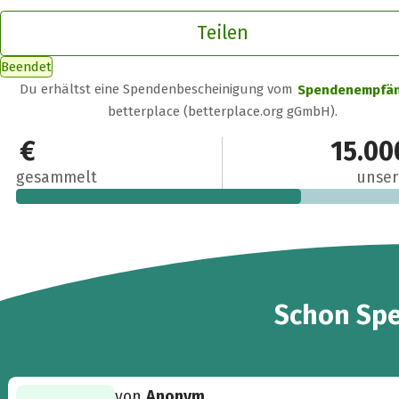
Teilen
Beendet
Du erhältst eine Spendenbescheinigung vom
Spendenempfä
betterplace (betterplace.org gGmbH).
10.300 €
15.00
gesammelt
unser
49
Schon
Sp
von
Anonym