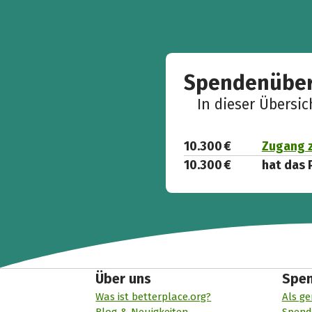
Spendenüber
In dieser Übersi
10.300 €
Zugang z
10.300 €
hat das 
Über uns
Spe
Was ist betterplace.org?
Als ge
Blog & Neuigkeiten
Spend