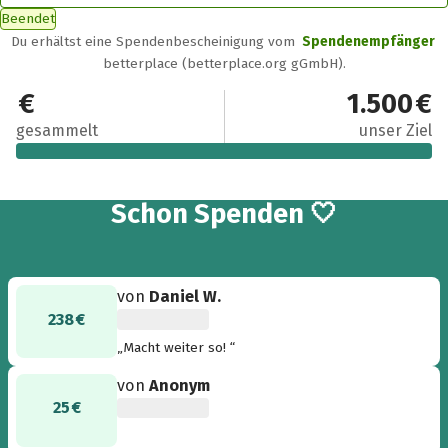
Beendet
Du erhältst eine Spendenbescheinigung vom
Spendenempfänger
betterplace (betterplace.org gGmbH).
1.500 €
1.500 €
gesammelt
unser Ziel
33
Schon
Spenden 🤍
von
Daniel W.
238 €
„Macht weiter so! “
von
Anonym
25 €