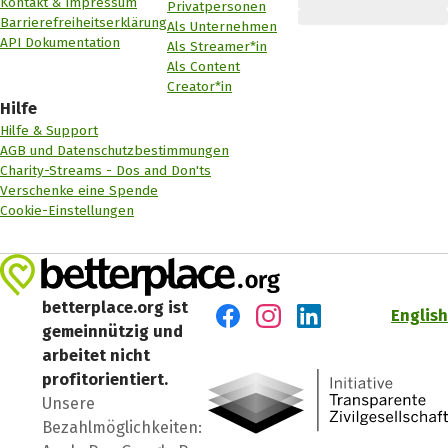
Kontakt & Impressum
Privatpersonen
Barrierefreiheitserklärung
Als Unternehmen
API Dokumentation
Als Streamer*in
Als Content
Creator*in
Hilfe
Hilfe & Support
AGB und Datenschutzbestimmungen
Charity-Streams - Dos and Don'ts
Verschenke eine Spende
Cookie-Einstellungen
betterplace.org ist
English
gemeinnützig und
Besuch' uns auf Facebook
Besuch' uns auf Instagr
Besuch' uns auf Lin
arbeitet nicht
profitorientiert.
Unsere
Bezahlmöglichkeiten: