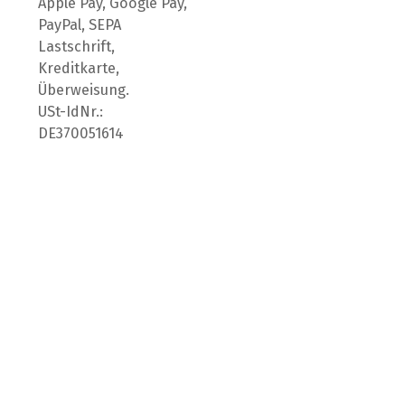
Apple Pay, Google Pay,
PayPal, SEPA
Lastschrift,
Kreditkarte,
Überweisung.
USt-IdNr.:
DE370051614