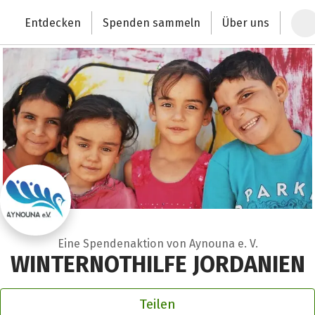
Zum Hauptinhalt springen
Erklärung zur Barrierefreiheit anzeigen
Entdecken
Spenden sammeln
Über uns
Deutschlands größte Spendenplattform
Eine Spendenaktion von Aynouna e. V.
WINTERNOTHILFE JORDANIEN
Teilen