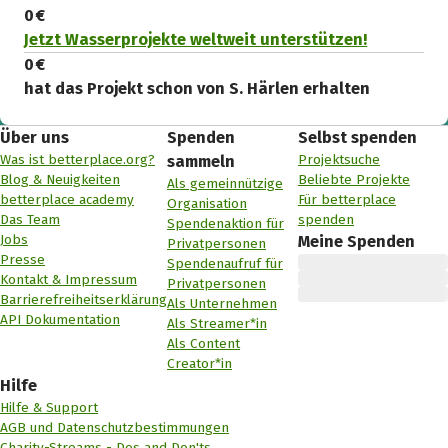
0 €
Jetzt Wasserprojekte weltweit unterstützen!
0 €
hat das Projekt schon von S. Härlen erhalten
Über uns
Spenden
Selbst spenden
Was ist betterplace.org?
Projektsuche
sammeln
Blog & Neuigkeiten
Beliebte Projekte
Als gemeinnützige
betterplace academy
Für betterplace
Organisation
Das Team
spenden
Spendenaktion für
Jobs
Meine Spenden
Privatpersonen
Presse
Spendenaufruf für
Kontakt & Impressum
Privatpersonen
Barrierefreiheitserklärung
Als Unternehmen
API Dokumentation
Als Streamer*in
Als Content
Creator*in
Hilfe
Hilfe & Support
AGB und Datenschutzbestimmungen
Charity-Streams - Dos and Don'ts