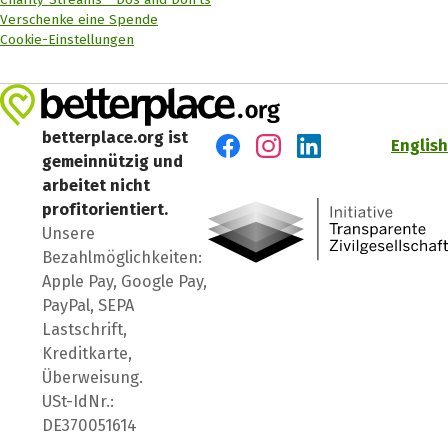
Verschenke eine Spende
Cookie-Einstellungen
betterplace.org ist
English
gemeinnützig und
Besuch' uns auf Facebook
Besuch' uns auf Instagr
Besuch' uns auf Lin
arbeitet nicht
profitorientiert.
Unsere
Bezahlmöglichkeiten:
Apple Pay, Google Pay,
PayPal, SEPA
Lastschrift,
Kreditkarte,
Überweisung.
USt-IdNr.:
DE370051614