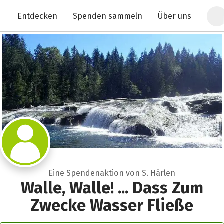
Zum Hauptinhalt springen
Erklärung zur Barrierefreiheit anzeigen
Entdecken
Spenden sammeln
Über uns
Deutschlands größte Spendenplattform
Eine Spendenaktion von S. Härlen
Walle, Walle! ... Dass Zum
Zwecke Wasser Fließe