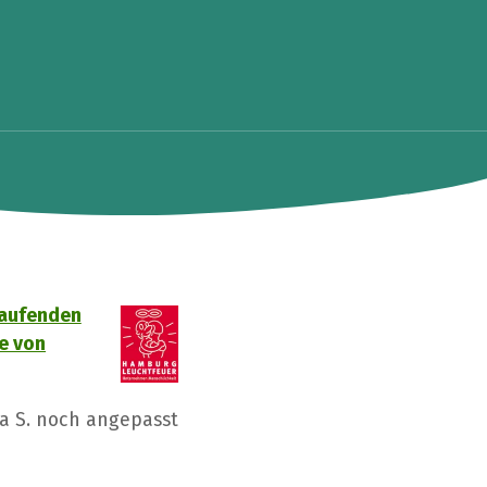
laufenden
e von
a S. noch angepasst