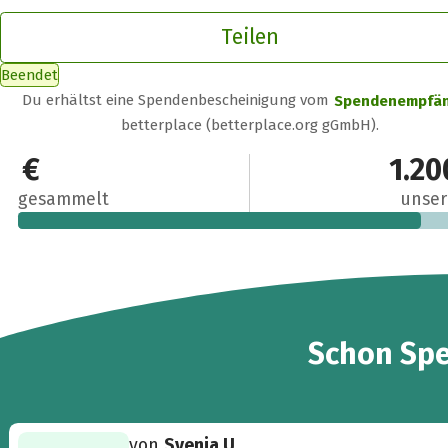
Teilen
Beendet
Du erhältst eine Spendenbescheinigung vom
Spendenempfä
betterplace (betterplace.org gGmbH).
1.045 €
1.20
gesammelt
unser
22
Schon
Sp
von
Svenja U.