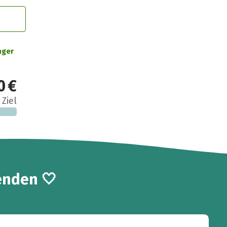
nger
0 €
 Ziel
enden 🤍