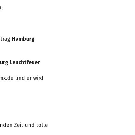
n;
etrag
Hamburg
rg Leuchtfeuer
mx.de und er wird
nden Zeit und tolle