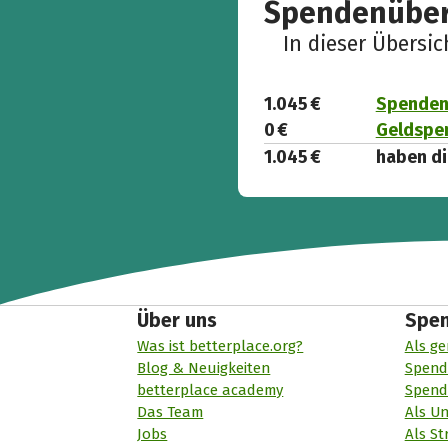
Spendenüber
In dieser Übersi
1.045 €
Spenden 
0 €
Geldspen
1.045 €
haben di
Über uns
Spe
Was ist betterplace.org?
Als ge
Blog & Neuigkeiten
Spend
betterplace academy
Spend
Das Team
Als U
Jobs
Als St