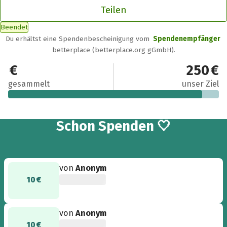
Teilen
Beendet
Du erhältst eine Spendenbescheinigung vom
Spendenempfänger
betterplace (betterplace.org gGmbH).
230 €
250 €
gesammelt
unser Ziel
17
Schon
Spenden 🤍
von
Anonym
10 €
von
Anonym
10 €