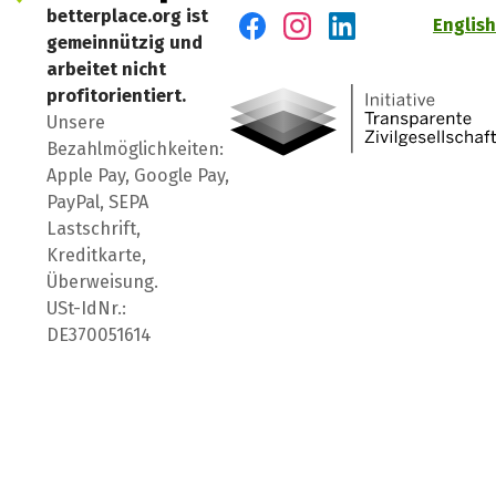
betterplace.org ist
English
gemeinnützig und
Besuch' uns auf Facebook
Besuch' uns auf Instagr
Besuch' uns auf Lin
arbeitet nicht
profitorientiert.
Unsere
Bezahlmöglichkeiten:
Apple Pay, Google Pay,
PayPal, SEPA
Lastschrift,
Kreditkarte,
Überweisung.
USt-IdNr.:
DE370051614