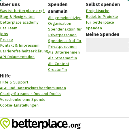
Über uns
Spenden
Selbst spenden
Was ist betterplace.org?
Projektsuche
sammeln
Blog & Neuigkeiten
Beliebte Projekte
Als gemeinnützige
betterplace academy
Für betterplace
Organisation
Das Team
spenden
Spendenaktion für
Jobs
Meine Spenden
Privatpersonen
Presse
Spendenaufruf für
Kontakt & Impressum
Privatpersonen
Barrierefreiheitserklärung
Als Unternehmen
API Dokumentation
Als Streamer*in
Als Content
Creator*in
Hilfe
Hilfe & Support
AGB und Datenschutzbestimmungen
Charity-Streams - Dos and Don'ts
Verschenke eine Spende
Cookie-Einstellungen