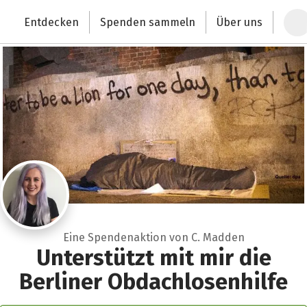
Zum Hauptinhalt springen
Erklärung zur Barrierefreiheit anzeigen
Entdecken
Spenden sammeln
Über uns
Deutschlands größte Spendenplattform
Eine Spendenaktion von C. Madden
Unterstützt mit mir die
Berliner Obdachlosenhilfe