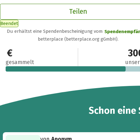
Teilen
Beendet
Du erhältst eine Spendenbescheinigung vom
Spendenempfä
betterplace (betterplace.org gGmbH).
250 €
30
gesammelt
unser
Schon eine
von
Anonym