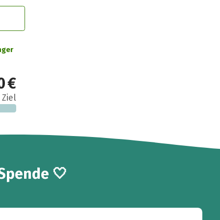
nger
0 €
 Ziel
 Spende 🤍