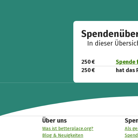
Spendenüber
In dieser Übersi
250 €
Spende f
250 €
hat das 
Über uns
Spe
Was ist betterplace.org?
Als ge
Blog & Neuigkeiten
Spend