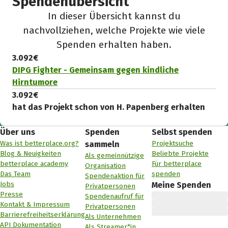
Spendenübersicht
In dieser Übersicht kannst du
nachvollziehen, welche Projekte wie viele
Spenden erhalten haben.
3.092 €
DIPG Fighter - Gemeinsam gegen kindliche
Hirntumore
3.092 €
hat das Projekt schon von H. Papenberg erhalten
Über uns
Spenden
Selbst spenden
Was ist betterplace.org?
Projektsuche
sammeln
Blog & Neuigkeiten
Beliebte Projekte
Als gemeinnützige
betterplace academy
Für betterplace
Organisation
Das Team
spenden
Spendenaktion für
Jobs
Meine Spenden
Privatpersonen
Presse
Spendenaufruf für
Kontakt & Impressum
Privatpersonen
Barrierefreiheitserklärung
Als Unternehmen
API Dokumentation
Als Streamer*in