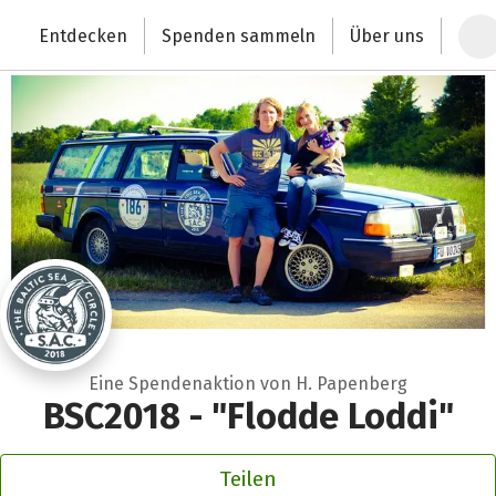
Zum Hauptinhalt springen
Erklärung zur Barrierefreiheit anzeigen
Entdecken
Spenden sammeln
Über uns
Deutschlands größte Spendenplattform
Eine Spendenaktion von H. Papenberg
BSC2018 - "Flodde Loddi"
Teilen