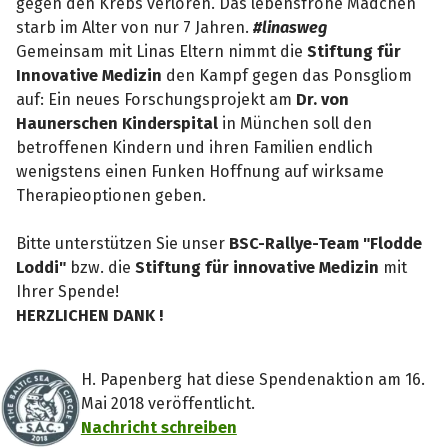
gegen den Krebs verloren. Das lebensfrohe Mädchen
starb im Alter von nur 7 Jahren.
#linasweg
Gemeinsam mit Linas Eltern nimmt die
Stiftung für
Innovative Medizin
den Kampf gegen das Ponsgliom
auf: Ein neues Forschungsprojekt am
Dr. von
Haunerschen Kinderspital
in München soll den
betroffenen Kindern und ihren Familien endlich
wenigstens einen Funken Hoffnung auf wirksame
Therapieoptionen geben.
Bitte unterstützen Sie unser
BSC-Rallye-Team "Flodde
Loddi"
bzw. die
Stiftung für innovative Medizin
mit
Ihrer Spende!
HERZLICHEN DANK !
H. Papenberg hat diese Spendenaktion am 16.
Mai 2018 veröffentlicht.
Nachricht schreiben