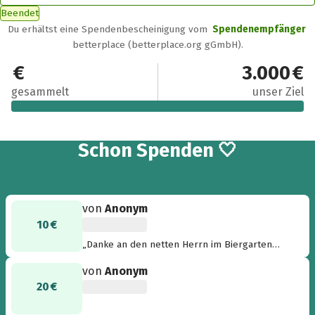
Beendet
Du erhältst eine Spendenbescheinigung vom
Spendenempfänger
betterplace (betterplace.org gGmbH).
3.092 €
3.000 €
gesammelt
unser Ziel
64
Schon
Spenden 🤍
von
Anonym
10 €
„Danke an den netten Herrn im Biergarten
Hummel :-) “
von
Anonym
20 €