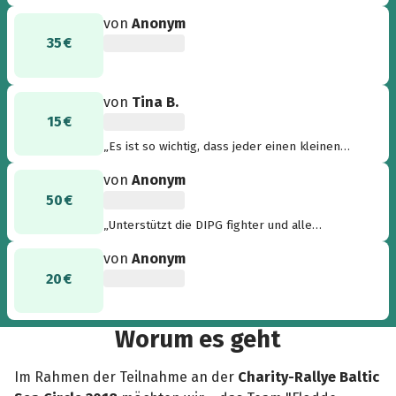
von
Anonym
35 €
von
Tina B.
15 €
„Es ist so wichtig, dass jeder einen kleinen
Beitrag dazu leistet, damit irgendwann
von
Anonym
hoffentlich kein Kind mehr n soetwas sterben
50 €
muss“
„Unterstützt die DIPG fighter und alle
supporter. Sie leisten Großes in ihrer
von
Anonym
Freizeit!!!!!“
20 €
Worum es geht
Im Rahmen der Teilnahme an der
Charity-Rallye Baltic