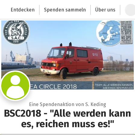
Zum Hauptinhalt springen
Erklärung zur Barrierefreiheit anzeigen
Entdecken
Spenden sammeln
Über uns
Deutschlands größte Spendenplattform
Eine Spendenaktion von S. Keding
BSC2018 - "Alle werden kann
es, reichen muss es!"