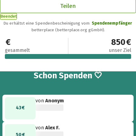
Teilen
Beendet
Du erhältst eine Spendenbescheinigung vom
Spendenempfänger
betterplace (betterplace.org gGmbH).
1.173 €
850 €
gesammelt
unser Ziel
24
Schon
Spenden 🤍
von
Anonym
43 €
von
Alex F.
50 €