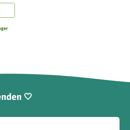
nger
enden 🤍