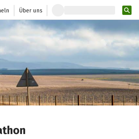
eln
Über uns
Pro
athon