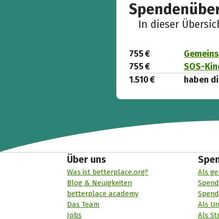
Spendenüber
In dieser Übersi
755 €
Gemeins
755 €
SOS-Kind
1.510 €
haben di
Über uns
Spe
Was ist betterplace.org?
Als ge
Blog & Neuigkeiten
Spend
betterplace academy
Spend
Das Team
Als U
Jobs
Als St