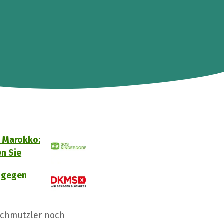
n Marokko:
en Sie
 gegen
Schmutzler noch