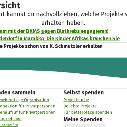
sicht
cht kannst du nachvollziehen, welche Projekte 
erhalten haben.
am mit der DKMS gegen Blutkrebs engagieren!
erdorf in Marokko: Die Kinder Afrikas brauchen Sie
e Projekte schon von K. Schmutzler erhalten
nden sammeln
Selbst spenden
meinnützige Organisation
Projektsuche
enaktion für Privatpersonen
Beliebte Projekte
enaufruf für Privatpersonen
Für betterplace spenden
nternehmen
Meine Spenden
reamer*in