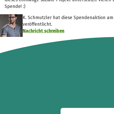
Spende! :)
K. Schmutzler hat diese Spendenaktion am 1
veröffentlicht.
Nachricht schreiben