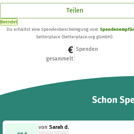
Teilen
Beendet
Du erhältst eine Spendenbescheinigung vom
Spendenempfä
betterplace (betterplace.org gGmbH).
1.510 €
22
Spenden
gesammelt
22
Schon
Sp
von
Sarah d.