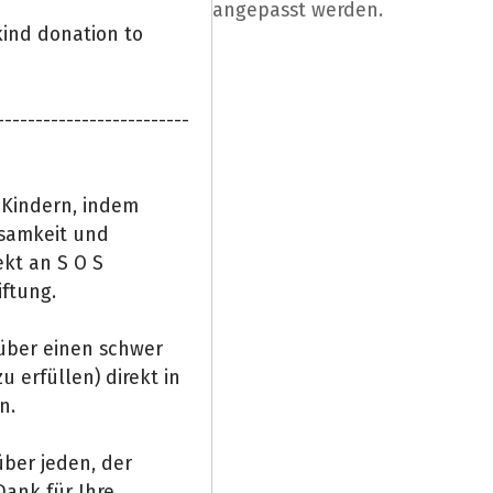
angepasst werden.
kind donation to
-------------------------
 Kindern, indem
ksamkeit und
kt an S O S
iftung.
(über einen schwer
 erfüllen) direkt in
n.
ber jeden, der
Dank für Ihre