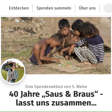
Zum Hauptinhalt springen
Erklärung zur Barrierefreiheit anzeigen
Entdecken
Spenden sammeln
Über uns
Deutschlands größte Spendenplattform
Eine Spendenaktion von S. Weise
40 Jahre „Saus & Braus“ -
lasst uns zusammen...