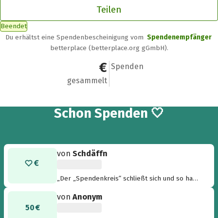
Teilen
Beendet
Du erhältst eine Spendenbescheinigung vom
Spendenempfänger
betterplace (betterplace.org gGmbH).
606 €
16
Spenden
gesammelt
16
Schon
Spenden 🤍
von
Schdäffn
„Der „Spendenkreis“ schließt sich und so habe
ich die Summe rund gemacht. Rund? - 0606 ist
von
Anonym
der vermeintlich ersten Spenderin gewidmet.
50 €
Wenn ich mich irre, dürfen alle Fragezeichen in
den Augen haben. ;)“