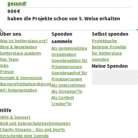
gesund!
606 €
haben die Projekte schon von S. Weise erhalten
Über uns
Spenden
Selbst spenden
Was ist betterplace.org?
Projektsuche
sammeln
Blog & Neuigkeiten
Beliebte Projekte
Als gemeinnützige
betterplace academy
Für betterplace
Organisation
Das Team
spenden
Spendenaktion für
Jobs
Meine Spenden
Privatpersonen
Presse
Spendenaufruf für
Kontakt & Impressum
Privatpersonen
Barrierefreiheitserklärung
Als Unternehmen
API Dokumentation
Als Streamer*in
Als Content
Creator*in
Hilfe
Hilfe & Support
AGB und Datenschutzbestimmungen
Charity-Streams - Dos and Don'ts
Verschenke eine Spende