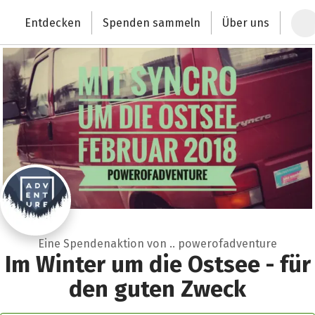
Zum Hauptinhalt springen
Erklärung zur Barrierefreiheit anzeigen
Entdecken
Spenden sammeln
Über uns
Deutschlands größte Spendenplattform
Eine Spendenaktion von .. powerofadventure
Im Winter um die Ostsee - für
den guten Zweck