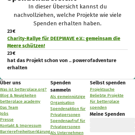
In dieser Übersicht kannst du
nachvollziehen, welche Projekte wie viele
Spenden erhalten haben.
23 €
Charity-Rallye für DEEPWAVE e.V.: gemeinsam die
Meere schützen!
23 €
hat das Projekt schon von .. powerofadventure
erhalten
Über uns
Spenden
Selbst spenden
Was ist betterplace.org?
Projektsuche
sammeln
Blog & Neuigkeiten
Beliebte Projekte
Als gemeinnützige
betterplace academy
Für betterplace
Organisation
Das Team
spenden
Spendenaktion für
Jobs
Meine Spenden
Privatpersonen
Presse
Spendenaufruf für
Kontakt & Impressum
Privatpersonen
Barrierefreiheitserklärung
Als Unternehmen