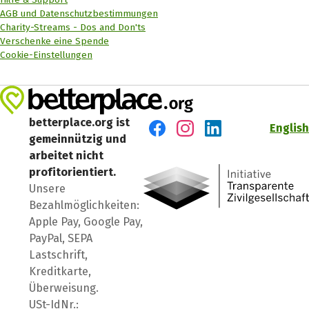
AGB und Datenschutzbestimmungen
Charity-Streams - Dos and Don'ts
Verschenke eine Spende
Cookie-Einstellungen
betterplace.org ist
English
gemeinnützig und
Besuch' uns auf Facebook
Besuch' uns auf Instagr
Besuch' uns auf Lin
arbeitet nicht
profitorientiert.
Unsere
Bezahlmöglichkeiten:
Apple Pay, Google Pay,
PayPal, SEPA
Lastschrift,
Kreditkarte,
Überweisung.
USt-IdNr.: