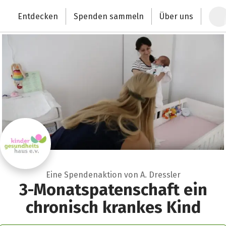
Zum Hauptinhalt springen
Erklärung zur Barrierefreiheit anzeigen
Entdecken
Spenden sammeln
Über uns
Deutschlands größte Spendenplattform
Eine Spendenaktion von A. Dressler
3-Monatspatenschaft ein
chronisch krankes Kind