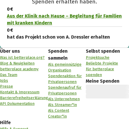
Spenden erhalten haben.
0 €
Aus der Klinik nach Hause – Begleitung für Familien
mit kranken Kindern
0 €
hat das Projekt schon von A. Dressler erhalten
Über uns
Spenden
Selbst spenden
Was ist betterplace.org?
Projektsuche
sammeln
Blog & Neuigkeiten
Beliebte Projekte
Als gemeinnützige
betterplace academy
Für betterplace
Organisation
Das Team
spenden
Spendenaktion für
Jobs
Meine Spenden
Privatpersonen
Presse
Spendenaufruf für
Kontakt & Impressum
Privatpersonen
Barrierefreiheitserklärung
Als Unternehmen
API Dokumentation
Als Streamer*in
Als Content
Creator*in
Hilfe
Hilfe & Support