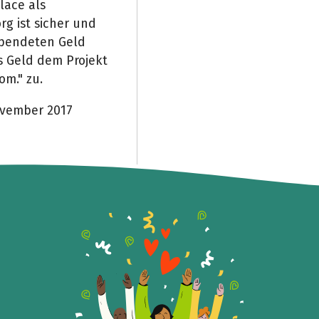
lace als
g ist sicher und
spendeten Geld
s Geld dem Projekt
om." zu.
ovember 2017