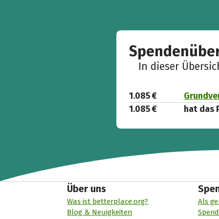
Spendenüber
In dieser Übersi
1.085 €
Grundver
1.085 €
hat das 
Über uns
Spe
Was ist betterplace.org?
Als ge
Blog & Neuigkeiten
Spend