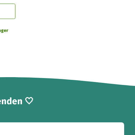
nger
enden 🤍