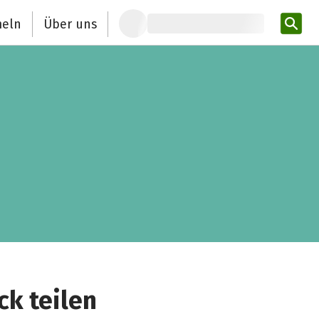
eln
Über uns
Pro
ck teilen