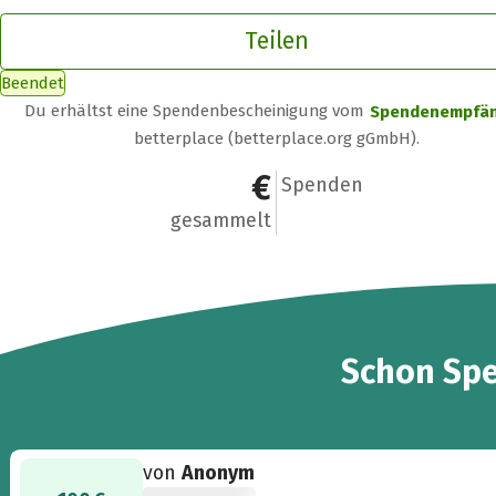
Teilen
Beendet
Du erhältst eine Spendenbescheinigung vom
Spendenempfä
betterplace (betterplace.org gGmbH).
1.085 €
14
Spenden
gesammelt
14
Schon
Sp
von
Anonym