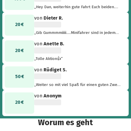
„Hey Dan, weiterhin gute Fahrt Euch beiden.
Viel Spaß und kommt gut und hoffentlich ohne
von
Dieter R.
Pannen an“
20 €
„Gib Gummmmiiiii.....Minifahrer sind in jedem
Fall Gewinner ;-)“
von
Anette B.
20 €
„Tolle Aktion👍“
von
Rüdiget S.
50 €
„Weiter so mit viel Spaß für einen guten Zweck
👍😀“
von
Anonym
20 €
Worum es geht