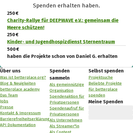
Spenden erhalten haben.
250 €
Charity-Rallye für DEEPWAVE e.V.: gemeinsam die
Meere schützen!
250 €
Kinder- und Jugendhospizdienst Sternentraum
500 €
haben die Projekte schon von Daniel G. erhalten
Über uns
Spenden
Selbst spenden
Was ist betterplace.org?
Projektsuche
sammeln
Blog & Neuigkeiten
Beliebte Projekte
Als gemeinnützige
betterplace academy
Für betterplace
Organisation
Das Team
spenden
Spendenaktion für
Jobs
Meine Spenden
Privatpersonen
Presse
Spendenaufruf für
Kontakt & Impressum
Privatpersonen
Barrierefreiheitserklärung
Als Unternehmen
API Dokumentation
Als Streamer*in
Als Content