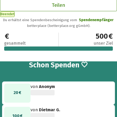
Teilen
Beendet
Du erhältst eine Spendenbescheinigung vom
Spendenempfänger
betterplace (betterplace.org gGmbH).
500 €
500 €
gesammelt
unser Ziel
8
Schon
Spenden 🤍
von
Anonym
20 €
von
Dietmar G.
100 €