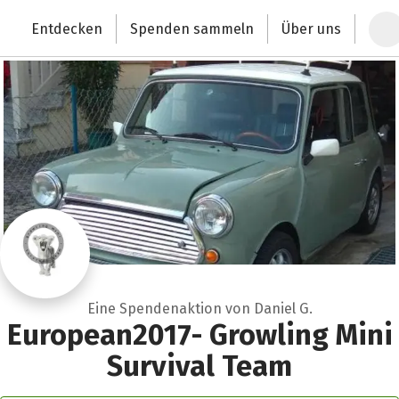
Zum Hauptinhalt springen
Erklärung zur Barrierefreiheit anzeigen
Entdecken
Spenden sammeln
Über uns
Deutschlands größte Spendenplattform
Eine Spendenaktion von Daniel G.
European2017- Growling Mini
Survival Team