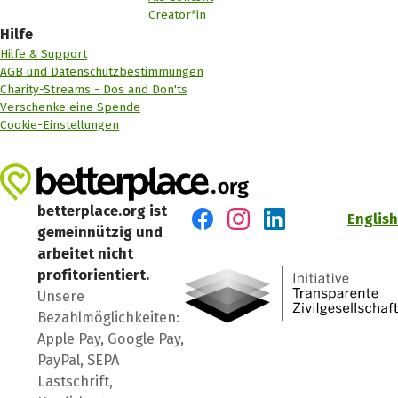
Creator*in
Hilfe
Hilfe & Support
AGB und Datenschutzbestimmungen
Charity-Streams - Dos and Don'ts
Verschenke eine Spende
Cookie-Einstellungen
betterplace.org ist
English
gemeinnützig und
Besuch' uns auf Facebook
Besuch' uns auf Instagr
Besuch' uns auf Lin
arbeitet nicht
profitorientiert.
Unsere
Bezahlmöglichkeiten:
Apple Pay, Google Pay,
PayPal, SEPA
Lastschrift,