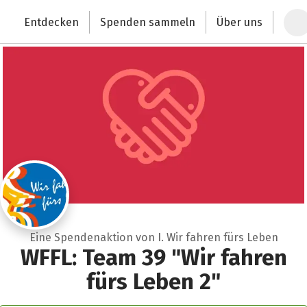
Zum Hauptinhalt springen
Erklärung zur Barrierefreiheit anzeigen
Entdecken
Spenden sammeln
Über uns
Deutschlands größte Spendenplattform
Eine Spendenaktion von I. Wir fahren fürs Leben
WFFL: Team 39 "Wir fahren
fürs Leben 2"