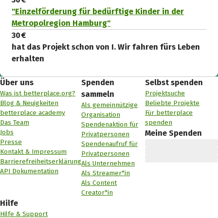
"Einzelförderung für bedürftige Kinder in der
Metropolregion Hamburg"
30 €
hat das Projekt schon von I. Wir fahren fürs Leben
erhalten
Über uns
Spenden
Selbst spenden
Was ist betterplace.org?
Projektsuche
sammeln
Blog & Neuigkeiten
Beliebte Projekte
Als gemeinnützige
betterplace academy
Für betterplace
Organisation
Das Team
spenden
Spendenaktion für
Jobs
Meine Spenden
Privatpersonen
Presse
Spendenaufruf für
Kontakt & Impressum
Privatpersonen
Barrierefreiheitserklärung
Als Unternehmen
API Dokumentation
Als Streamer*in
Als Content
Creator*in
Hilfe
Hilfe & Support