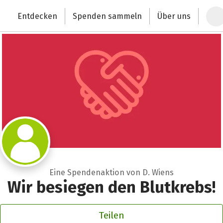
Zum Hauptinhalt springen
Erklärung zur Barrierefreiheit anzeigen
Entdecken
Spenden sammeln
Über uns
Deutschlands größte Spendenplattform
Eine Spendenaktion von D. Wiens
Wir besiegen den Blutkrebs!
Teilen