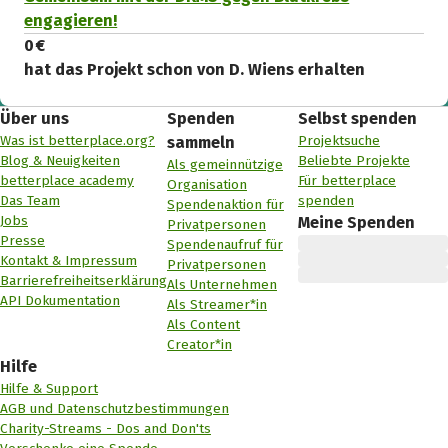
engagieren!
0 €
hat das Projekt schon von D. Wiens erhalten
Über uns
Spenden
Selbst spenden
Was ist betterplace.org?
Projektsuche
sammeln
Blog & Neuigkeiten
Beliebte Projekte
Als gemeinnützige
betterplace academy
Für betterplace
Organisation
Das Team
spenden
Spendenaktion für
Jobs
Meine Spenden
Privatpersonen
Presse
Spendenaufruf für
Kontakt & Impressum
Privatpersonen
Barrierefreiheitserklärung
Als Unternehmen
API Dokumentation
Als Streamer*in
Als Content
Creator*in
Hilfe
Hilfe & Support
AGB und Datenschutzbestimmungen
Charity-Streams - Dos and Don'ts