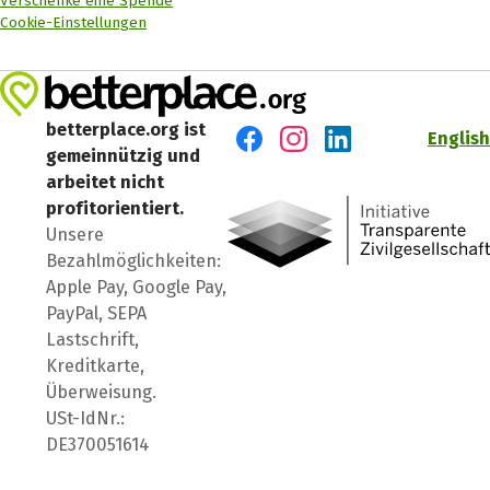
Verschenke eine Spende
Cookie-Einstellungen
betterplace.org ist
English
gemeinnützig und
Besuch' uns auf Facebook
Besuch' uns auf Instagr
Besuch' uns auf Lin
arbeitet nicht
profitorientiert.
Unsere
Bezahlmöglichkeiten:
Apple Pay, Google Pay,
PayPal, SEPA
Lastschrift,
Kreditkarte,
Überweisung.
USt-IdNr.:
DE370051614