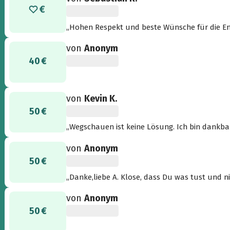
„Hohen Respekt und beste Wünsche für die En
von
Anonym
40 €
von
Kevin K.
50 €
„Wegschauen ist keine Lösung. Ich bin dankbar
anhaltenden humanitären Katastrophe auf de
von
Anonym
alle tun können? Diese Menschen unterstütze
50 €
Union sterben muss und die Öffentlichkeit mit 
Right to come, Right to go, Right to stay!“
„Danke,liebe A. Klose, dass Du was tust und ni
von
Anonym
50 €