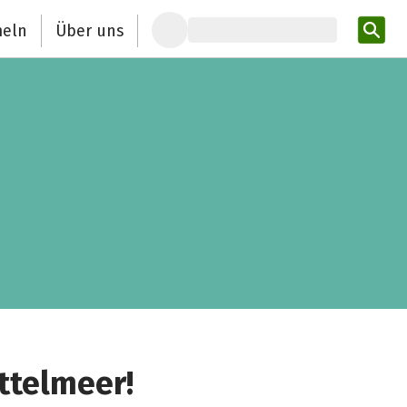
eln
Über uns
Pro
ttelmeer!