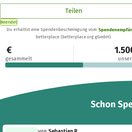
Teilen
Beendet
Du erhältst eine Spendenbescheinigung vom
Spendenempfä
betterplace (betterplace.org gGmbH).
850 €
1.50
gesammelt
unser
29
Schon
Sp
von
Sebastian R.