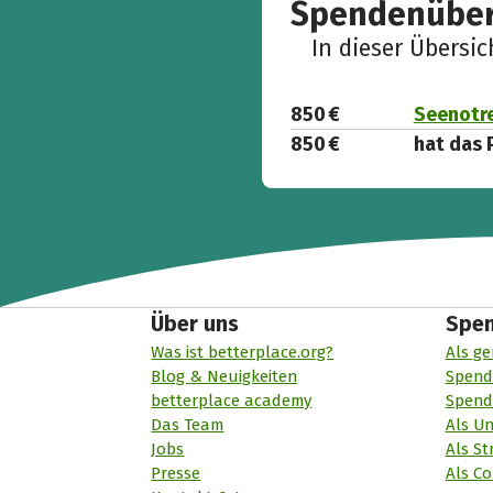
Spendenüber
In dieser Übersi
850 €
Seenotr
850 €
hat das 
Über uns
Spe
Was ist betterplace.org?
Als ge
Blog & Neuigkeiten
Spend
betterplace academy
Spend
Das Team
Als U
Jobs
Als St
Presse
Als Co