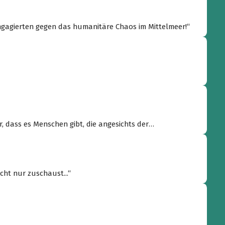
gagierten gegen das humanitäre Chaos im Mittelmeer!“
, dass es Menschen gibt, die angesichts der
m Mittelmeer ampacken und praktisch helfen. Was wir
n. Damit niemand mehr vor den Türen der Europäischen
dem, was dort tagtäglich passiert, konfrontiert wird.
cht nur zuschaust...“