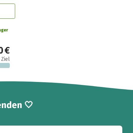
nger
0 €
 Ziel
enden 🤍