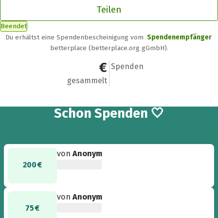
Teilen
Beendet
Du erhältst eine Spendenbescheinigung vom
Spendenempfänger
betterplace (betterplace.org gGmbH).
700 €
19
Spenden
gesammelt
19
Schon
Spenden 🤍
von
Anonym
200 €
von
Anonym
75 €