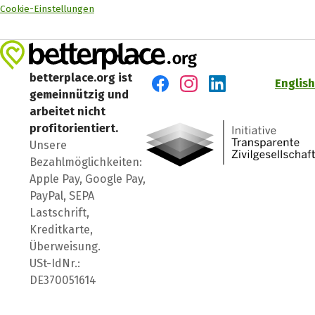
Cookie-Einstellungen
betterplace.org ist
English
gemeinnützig und
Besuch' uns auf Facebook
Besuch' uns auf Instagr
Besuch' uns auf Lin
arbeitet nicht
profitorientiert.
Unsere
Bezahlmöglichkeiten:
Apple Pay, Google Pay,
PayPal, SEPA
Lastschrift,
Kreditkarte,
Überweisung.
USt-IdNr.:
DE370051614