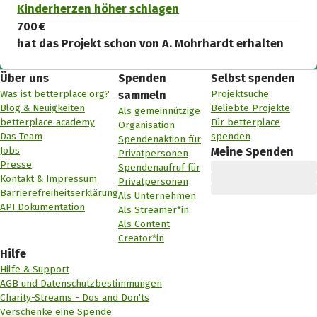
Kinderherzen höher schlagen
700 €
hat das Projekt schon von A. Mohrhardt erhalten
Über uns
Spenden
Selbst spenden
Was ist betterplace.org?
Projektsuche
sammeln
Blog & Neuigkeiten
Beliebte Projekte
Als gemeinnützige
betterplace academy
Für betterplace
Organisation
Das Team
spenden
Spendenaktion für
Jobs
Meine Spenden
Privatpersonen
Presse
Spendenaufruf für
Kontakt & Impressum
Privatpersonen
Barrierefreiheitserklärung
Als Unternehmen
API Dokumentation
Als Streamer*in
Als Content
Creator*in
Hilfe
Hilfe & Support
AGB und Datenschutzbestimmungen
Charity-Streams - Dos and Don'ts
Verschenke eine Spende