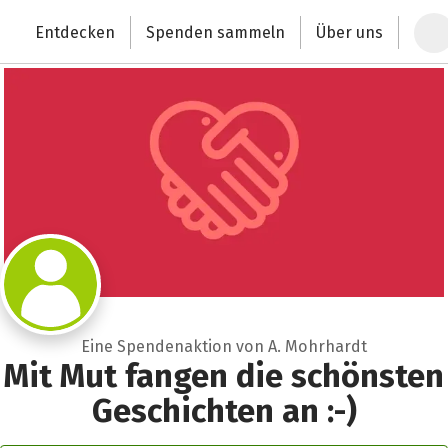
Zum Hauptinhalt springen
Erklärung zur Barrierefreiheit anzeigen
Entdecken
Spenden sammeln
Über uns
Deutschlands größte Spendenplattform
Eine Spendenaktion von A. Mohrhardt
Mit Mut fangen die schönsten
Geschichten an :-)