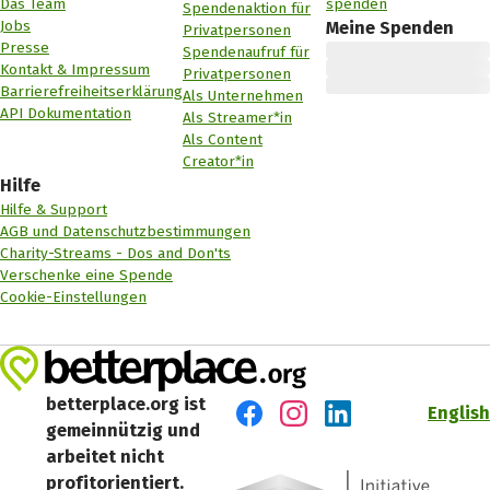
Das Team
spenden
Spendenaktion für
Jobs
Meine Spenden
Privatpersonen
Presse
Spendenaufruf für
Kontakt & Impressum
Privatpersonen
Barrierefreiheitserklärung
Als Unternehmen
API Dokumentation
Als Streamer*in
Als Content
Creator*in
Hilfe
Hilfe & Support
AGB und Datenschutzbestimmungen
Charity-Streams - Dos and Don'ts
Verschenke eine Spende
Cookie-Einstellungen
betterplace.org ist
English
gemeinnützig und
Besuch' uns auf Facebook
Besuch' uns auf Instagr
Besuch' uns auf Lin
arbeitet nicht
profitorientiert.