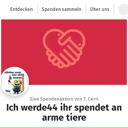
Zum Hauptinhalt springen
Erklärung zur Barrierefreiheit anzeigen
Schließen
Entdecken
Spenden sammeln
Über uns
Deutschlands größte Spendenplattform
Eine Spendenaktion von T. Cerri
Ich werde44 ihr spendet an
arme tiere