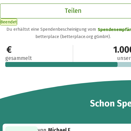
Teilen
Beendet
Du erhältst eine Spendenbescheinigung vom
Spendenempfä
betterplace (betterplace.org gGmbH).
830 €
1.00
gesammelt
unser
12
Schon
Sp
von
Michael F.