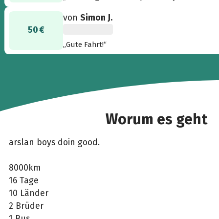
werden! Coole Sache! Weiter so!“
von
Simon J.
50 €
„Gute Fahrt!“
Worum es geht
arslan boys doin good.
8000km
16 Tage
10 Länder
2 Brüder
1 Bus