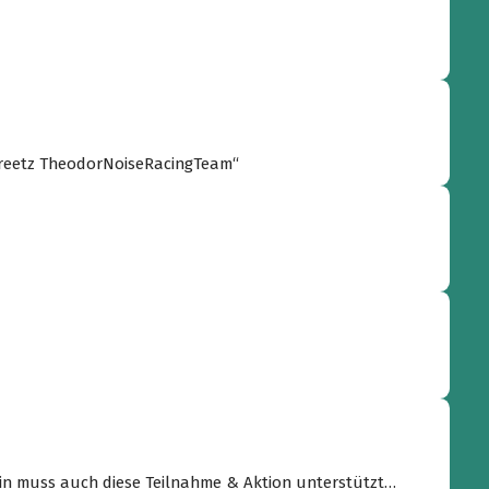
t the good times roll! War uns ne Freude! Greetz TheodorNoiseRacingTeam“
rin muss auch diese Teilnahme & Aktion unterstützt