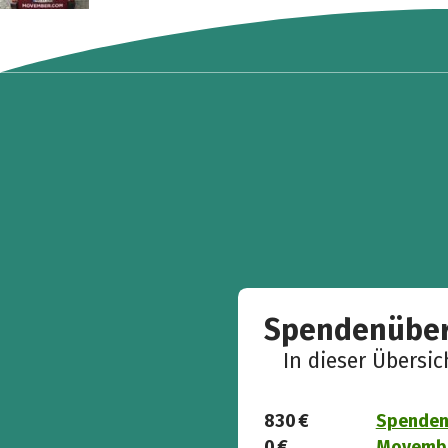
Spendenüber
In dieser Übersi
830 €
Spenden 
0 €
Movember