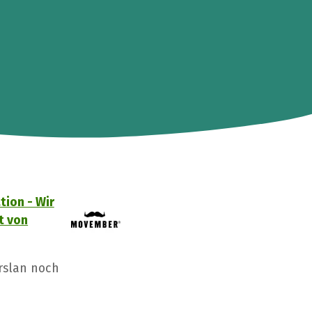
ion - Wir
t von
arslan noch