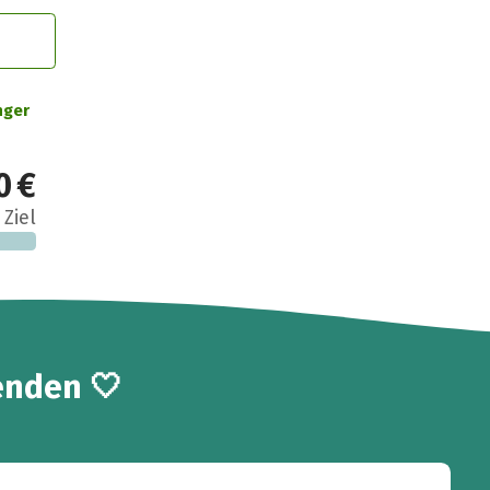
nger
0 €
 Ziel
enden 🤍