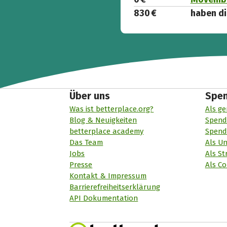
830 €
haben di
Über uns
Spe
Was ist betterplace.org?
Als ge
Blog & Neuigkeiten
Spend
betterplace academy
Spend
Das Team
Als U
Jobs
Als St
Presse
Als Co
Kontakt & Impressum
Barrierefreiheitserklärung
API Dokumentation