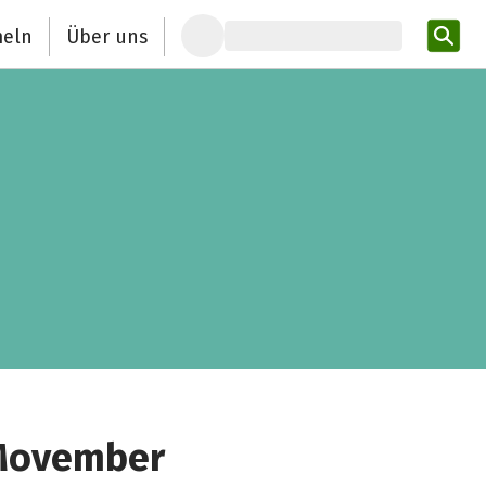
eln
Über uns
Pro
 Movember