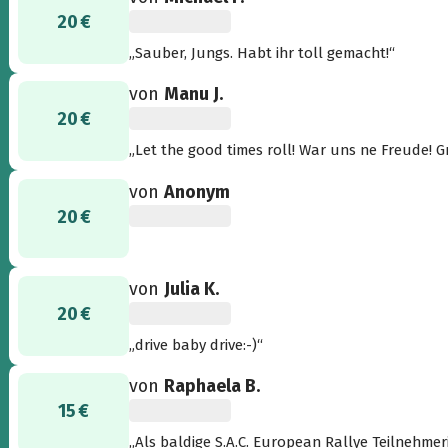
20 €
„Sauber, Jungs. Habt ihr toll gemacht!“
von
Manu J.
20 €
„Le
von
Anonym
20 €
von
Julia K.
20 €
„drive baby drive:-)“
von
Raphaela B.
15 €
„Als baldige S.A.C. European Rallye Teilnehme