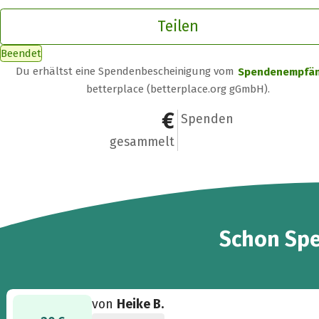
Teilen
Beendet
Du erhältst eine Spendenbescheinigung vom
Spendenempfä
betterplace (betterplace.org gGmbH).
5.646,88 €
73
Spenden
gesammelt
73
Schon
Sp
von
Heike B.