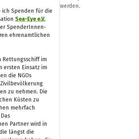
werden.
ich Spenden für die
sation
Sea-Eye e.V.
der SpenderInnen-
ren ehrenamtlichen
m Rettungsschiff im
 ersten Einsatz im
gen die NGOs
Zivilbevölkerung
den zu nehmen. Die
schen Küsten zu
chen mehrfach
 Das
en Partner wird in
die längst die