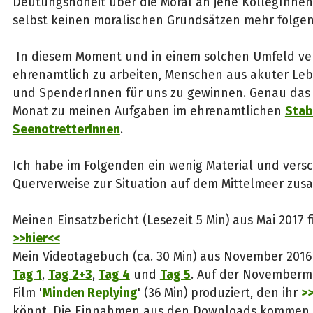
Deutungshoheit über die Moral an jene KollegInnen
selbst keinen moralischen Grundsätzen mehr folgen
In diesem Moment und in einem solchen Umfeld ve
ehrenamtlich zu arbeiten, Menschen aus akuter Leb
und SpenderInnen für uns zu gewinnen. Genau das 
Monat zu meinen Aufgaben im ehrenamtlichen
Stab
SeenotretterInnen
.
Ich habe im Folgenden ein wenig Material und vers
Querverweise zur Situation auf dem Mittelmeer zu
Meinen Einsatzbericht (Lesezeit 5 Min) aus Mai 2017 
>>hier<<
Mein Videotagebuch (ca. 30 Min) aus November 2016 f
Tag 1
,
Tag 2+3
,
Tag 4
und
Tag 5
. Auf der Novembermi
Film '
Minden Replying
' (36 Min) produziert, den ihr
>>
könnt. Die Einnahmen aus den Downloads kommen s