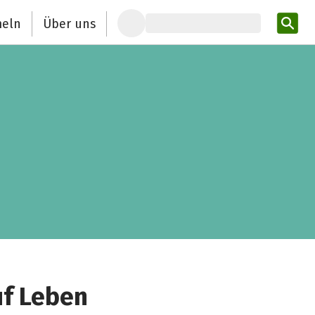
eln
Über uns
Pro
uf Leben