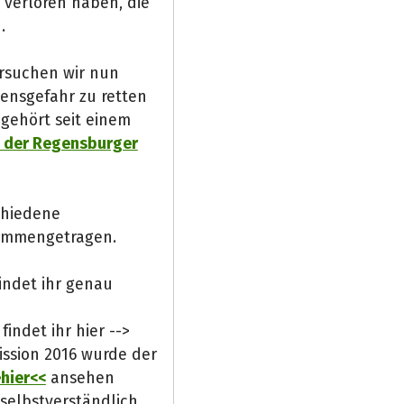
 verloren haben, die
.
rsuchen wir nun
ensgefahr zu retten
gehört seit einem
 der Regensburger
chiedene
sammengetragen.
findet ihr genau
indet ihr hier -->
ssion 2016 wurde der
hier<<
ansehen
elbstverständlich