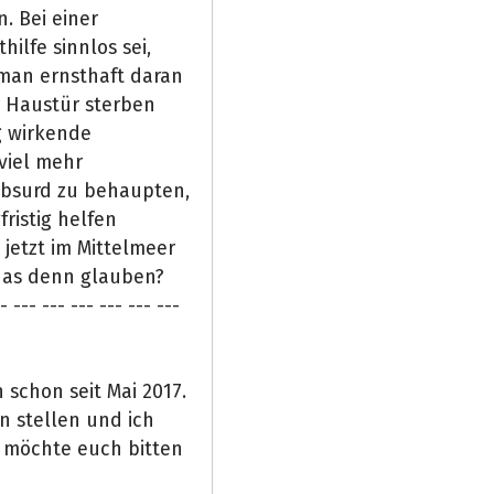
. Bei einer
ilfe sinnlos sei,
 man ernsthaft daran
r Haustür sterben
ig wirkende
viel mehr
absurd zu behaupten,
ristig helfen
etzt im Mittelmeer
 das denn glauben?
- --- --- --- --- --- ---
 schon seit Mai 2017.
en stellen und ich
 möchte euch bitten