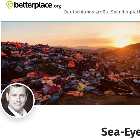
Zum Hauptinhalt springen
Erklärung zur Barrierefreiheit anzeigen
Deutschlands größte Spendenplat
Sea-Eye