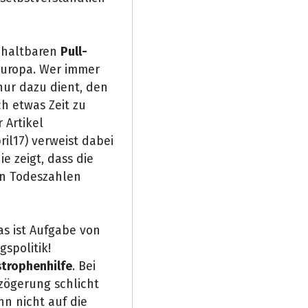
nhaltbaren
Pull-
Europa. Wer immer
nur dazu dient, den
h etwas Zeit zu
 Artikel
pril17) verweist dabei
die zeigt, dass die
en Todeszahlen
s ist Aufgabe von
spolitik!
strophenhilfe
. Bei
rzögerung schlicht
nn nicht auf die