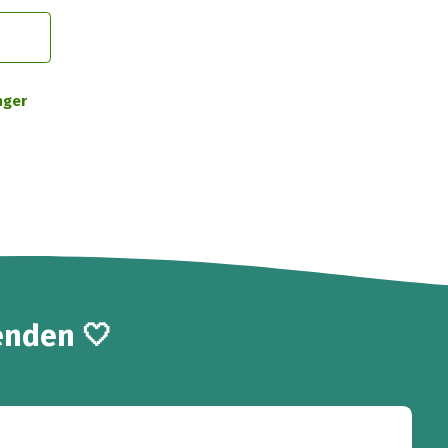
nger
enden 🤍